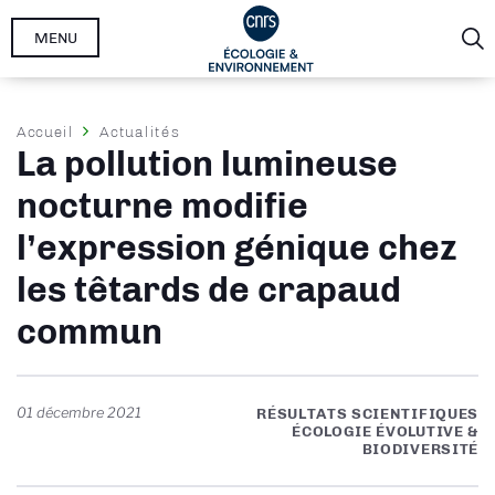
Aller
MENU
au
contenu
principal
Fil
Accueil
Actualités
La pollution lumineuse
d'Ariane
nocturne modifie
l’expression génique chez
les têtards de crapaud
commun
01 décembre 2021
RÉSULTATS SCIENTIFIQUES
ÉCOLOGIE ÉVOLUTIVE &
BIODIVERSITÉ