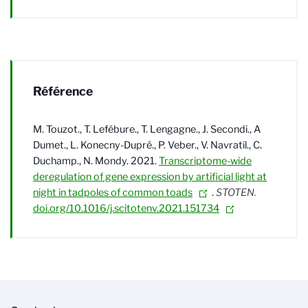
Référence
M. Touzot., T. Lefébure., T. Lengagne., J. Secondi., A
Dumet., L. Konecny-Dupré., P. Veber., V. Navratil., C.
Duchamp., N. Mondy. 2021.
Transcriptome-wide
deregulation of gene expression by artificial light at
night in tadpoles of common toads
.
STOTEN.
doi.org/10.1016/j.scitotenv.2021.151734