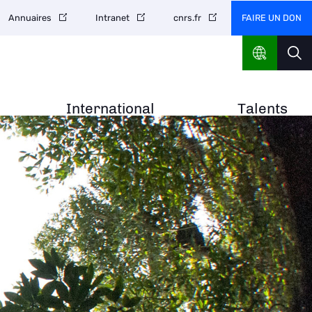
FAIRE UN DON
Annuaires
Intranet
cnrs.fr
International
Talents