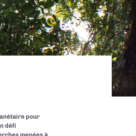
anétaire pour
n défi
cherches menées à