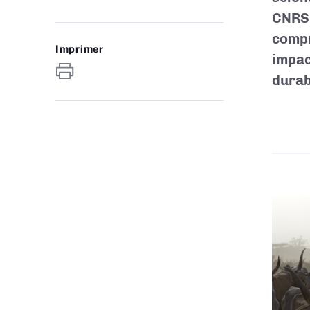
CNRS 
compr
Imprimer
impac
durab