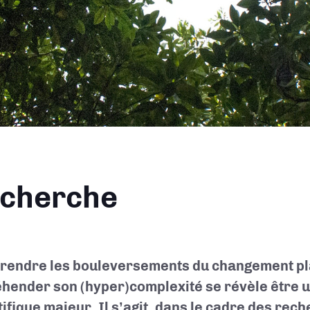
ane
cherche
endre les bouleversements du changement pl
hender son (hyper)complexité se révèle être u
tifique majeur. Il s’agit, dans le cadre des re