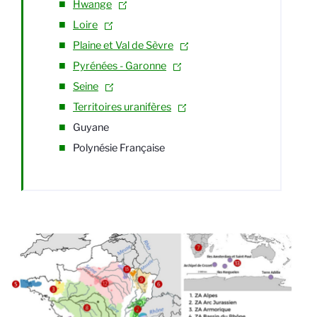
Hwange
Loire
Plaine et Val de Sèvre
Pyrénées - Garonne
Seine
Territoires uranifères
Guyane
Polynésie Française