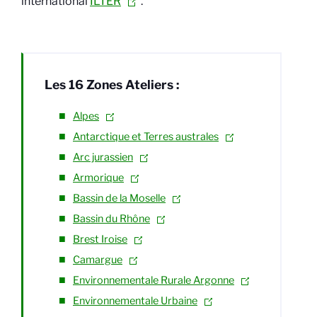
international
ILTER
.
Les 16 Zones Ateliers :
Alpes
Antarctique et Terres australes
Arc jurassien
Armorique
Bassin de la Moselle
Bassin du Rhône
Brest Iroise
Camargue
Environnementale Rurale Argonne
Environnementale Urbaine