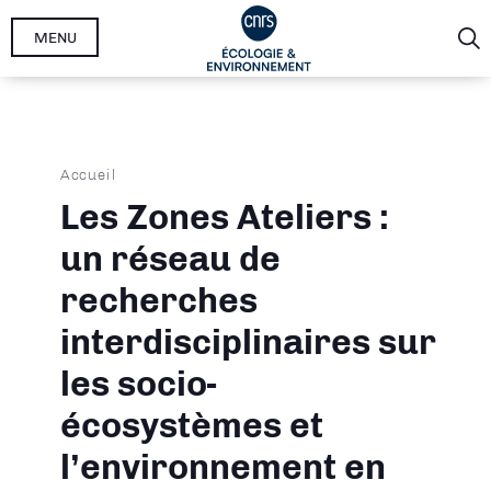
Aller
MENU
au
contenu
principal
Fil
Accueil
d'Ariane
Les Zones Ateliers :
un réseau de
recherches
interdisciplinaires sur
les socio-
écosystèmes et
l’environnement en