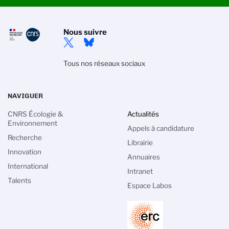
Nous suivre
Tous nos réseaux sociaux
NAVIGUER
CNRS Écologie &
Actualités
Environnement
Appels à candidature
Recherche
Librairie
Innovation
Annuaires
International
estion des cookies
Intranet
Talents
Espace Labos
 politique de gestion des cookies du CNRS est élaborée en
équation avec sa mission de recherche scientifique. Ce site
s donne l’information sur les cookies qu’il utilise et le contrôle
 ceux non nécessaires à son fonctionnement et son
élioration.