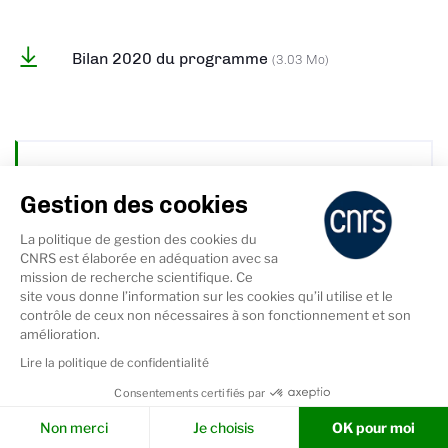
Bilan 2020 du programme
(3.03 Mo)
Projet A2V-µCam
Gestion des cookies
La politique de gestion des cookies du
Le développement d’un capteur permet d’associer la
CNRS est élaborée en adéquation avec sa
détection acoustique d’organismes aquatiques de
mission de recherche scientifique. Ce
petite taille avec leur capture photographique en vue
site vous donne l’information sur les cookies qu’il utilise et le
de l’identification semi-automatique des organismes
contrôle de ceux non nécessaires à son fonctionnement et son
dans le milieu naturel. Ce développement est possible
amélioration.
grâce aux savoir-faire combinés entre du Centre
Lire la politique de confidentialité
d’études biologiques de Chizé (CEBC) sur traitement
Consentements certifiés par
des données acoustiques et à celui de la société
Cookies & Services
OBERON Sciences en imagerie et en électronique.
Non merci
Je choisis
OK pour moi
Au-delà du fort impact scientifique du projet A2V-