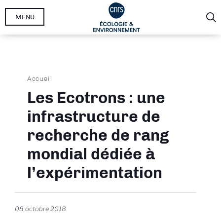
Aller
MENU
au
contenu
principal
Fil
Accueil
d'Ariane
Les Ecotrons : une
infrastructure de
recherche de rang
mondial dédiée à
l’expérimentation
08 octobre 2018