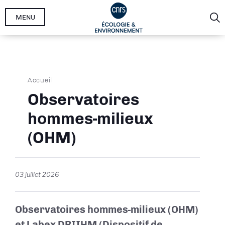
Aller
MENU
au
contenu
principal
Fil
Accueil
d'Ariane
Observatoires
hommes-milieux
(OHM)
03 juillet 2026
Observatoires hommes-milieux (OHM)
et Labex DRIIHM (Dispositif de