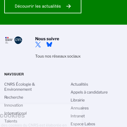
Découvrir les actualités
Nous suivre
Tous nos réseaux sociaux
NAVIGUER
CNRS Écologie &
Actualités
Environnement
Appels à candidature
Recherche
Librairie
Innovation
Gestion des cookies
Annuaires
International
Intranet
La politique de gestion des cookies du
Talents
Espace Labos
CNRS est élaborée en adéquation avec sa