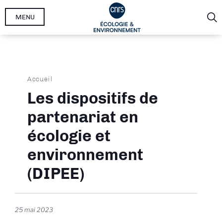
Aller
MENU
au
contenu
principal
Fil
Accueil
d'Ariane
Les dispositifs de
partenariat en
écologie et
environnement
(DIPEE)
25 mai 2023