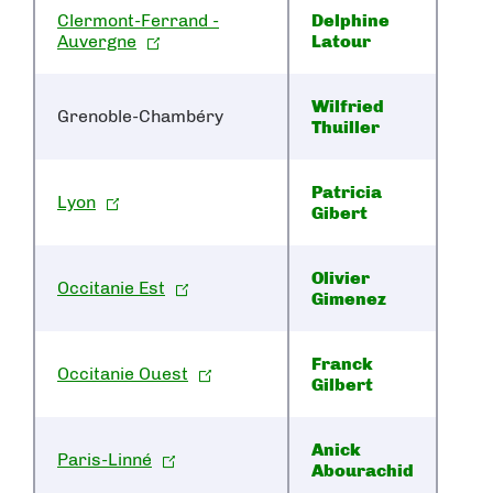
Clermont-Ferrand -
Delphine
Auvergne
Latour
Wilfried
Grenoble-Chambéry
Thuiller
Patricia
Lyon
Gibert
Olivier
Occitanie Est
Gimenez
Franck
Occitanie Ouest
Gilbert
Anick
Paris-Linné
Abourachid