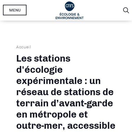
Aller
MENU
au
contenu
principal
Fil
Accueil
d'Ariane
Les stations
d'écologie
expérimentale : un
réseau de stations de
terrain d’avant-garde
en métropole et
outre-mer, accessible