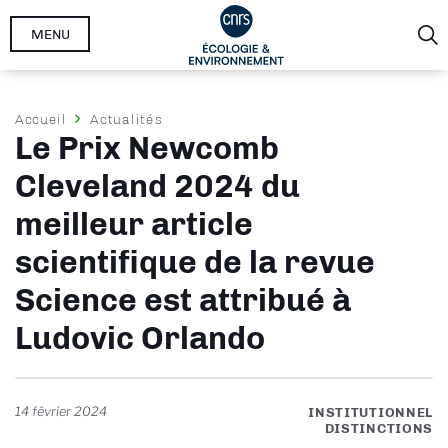
Aller
MENU
au
contenu
principal
Fil
Accueil
Actualités
Le Prix Newcomb
d'Ariane
Cleveland 2024 du
meilleur article
scientifique de la revue
Science est attribué à
Ludovic Orlando
14 février 2024
INSTITUTIONNEL
DISTINCTIONS