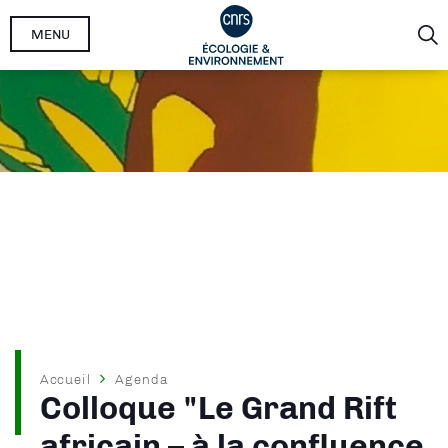
Aller
MENU
au
contenu
principal
Fil
Accueil
Agenda
Colloque "Le Grand Rift
d'Ariane
africain – à la confluence