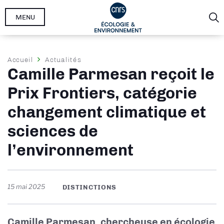
Aller
MENU
au
contenu
principal
Fil
Accueil
Actualités
Camille Parmesan reçoit le
d'Ariane
Prix Frontiers, catégorie
changement climatique et
sciences de
l’environnement
15 mai 2025
DISTINCTIONS
Camille Parmesan,
chercheuse en écologie