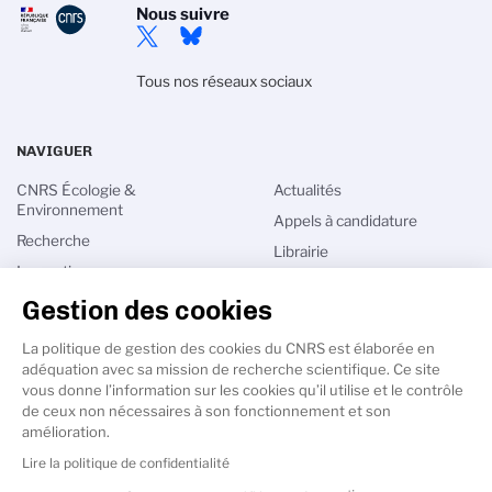
Nous suivre
Tous nos réseaux sociaux
NAVIGUER
CNRS Écologie &
Actualités
Environnement
Appels à candidature
Recherche
Librairie
Innovation
Annuaires
International
Gestion des cookies
Intranet
Talents
Espace Labos
La politique de gestion des cookies du CNRS est élaborée en
adéquation avec sa mission de recherche scientifique. Ce site
vous donne l’information sur les cookies qu’il utilise et le contrôle
de ceux non nécessaires à son fonctionnement et son
amélioration.
Lire la politique de confidentialité
PIED
DE
Accessibilité - non conforme
Crédits
Mentions légales