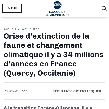
Aller
MENU
au
contenu
principal
Fil
Accueil
Actualités
Crise d’extinction de la
d'Ariane
faune et changement
climatique il y a 34 millions
d’années en France
(Quercy, Occitanie)
09 janvier 2024
RÉSULTATS SCIENTIFIQUES
A la transition Eocène-Oligocène, il y a