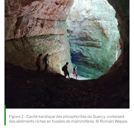
Figure 2 : Cavité karstique des phosphorites du Quercy contenant
des sédiments riches en fossiles de mammifères. © Romain Weppe.