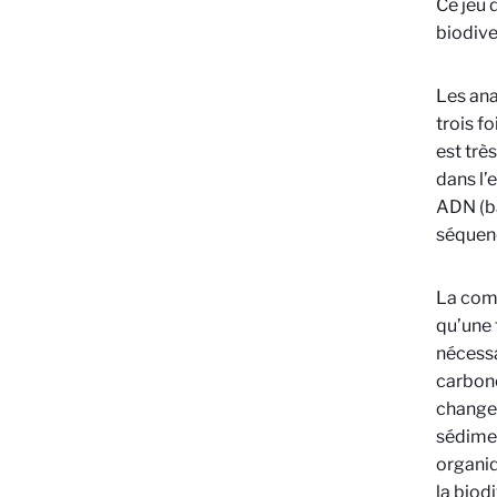
Ce jeu 
biodive
Les ana
trois f
est trè
dans l’
ADN (b
séquen
La comp
qu’une 
nécessa
carbone
changen
sédimen
organiq
la biod