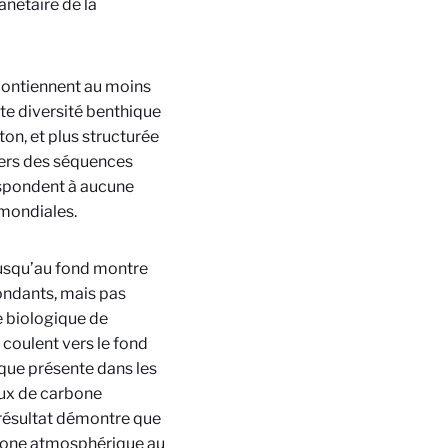
anétaire de la
contiennent au moins
tte diversité benthique
ton, et plus structurée
tiers des séquences
spondent à aucune
mondiales.
jusqu’au fond montre
ondants, mais pas
e biologique de
coulent vers le fond
que présente dans les
lux de carbone
 résultat démontre que
arbone atmosphérique au