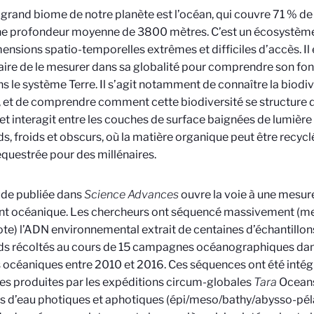
 grand biome de notre planète est l’océan, qui couvre 71 % de
e profondeur moyenne de 3800 mètres. C’est un écosystème 
ensions spatio-temporelles extrêmes et difficiles d’accès. Il
ire de le mesurer dans sa globalité pour comprendre son fo
ns le système Terre. Il s’agit notamment de connaître la biodi
, et de comprendre comment cette biodiversité se structure d
et interagit entre les couches de surface baignées de lumière
s, froids et obscurs, où la matière organique peut être recyclé
équestrée pour des millénaires.
ude publiée dans
Science Advances
ouvre la voie à une mesu
ant océanique. Les chercheurs ont séquencé massivement (m
te) l’ADN environnemental extrait de centaines d’échantillo
s récoltés au cours de 15 campagnes océanographiques dans
 océaniques entre 2010 et 2016. Ces séquences ont été inté
res produites par les expéditions circum-globales
Tara
Ocean
 d’eau photiques et aphotiques (épi/meso/bathy/abysso-péla