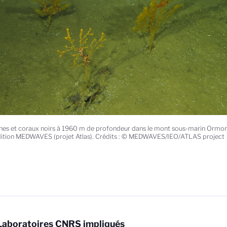
es et coraux noirs à 1960 m de profondeur dans le mont sous-marin Orm
dition MEDWAVES (projet Atlas). Crédits : © MEDWAVES/IEO/ATLAS project
Laboratoires CNRS impliqués