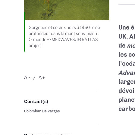
Une é
Gorgones et coraux noirs à 1960 m de
profondeur dans le mont sous-marin
UK, A
Ormonde © MEDWAVES/IEO/ATLAS
de
me
project
les c
l’océ
Adva
A
A
-
+
large
dévoi
planc
Contact(s)
carbo
Colomban De Vargas