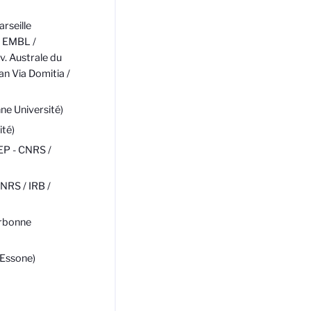
rseille
/ EMBL /
v. Australe du
nan Via Domitia /
ne Université)
ité)
EP - CNRS /
NRS / IRB /
orbonne
’Essone)