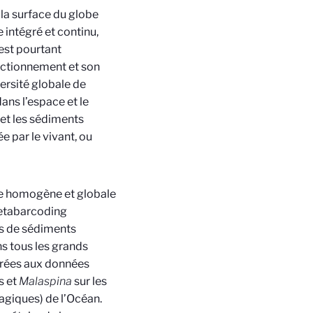
 la surface du globe
intégré et continu,
 est pourtant
nctionnement et son
versité globale de
ans l’espace et le
 et les sédiments
e par le vivant, ou
re homogène et globale
etabarcoding
ns de sédiments
 tous les grands
grées aux données
s et
Malaspina
sur les
giques) de l’Océan.