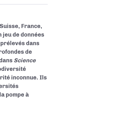
Suisse, France,
n jeu de données
 prélevés dans
profondes de
s dans
Science
odiversité
rité inconnue. Ils
ersités
 la pompe à