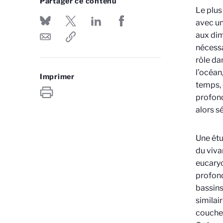
Partager ce contenu
Le plus
avec un
aux dim
nécessa
rôle da
l’océan
Imprimer
temps, 
profond
alors s
Une ét
du viv
eucaryo
profond
bassins
similai
couches