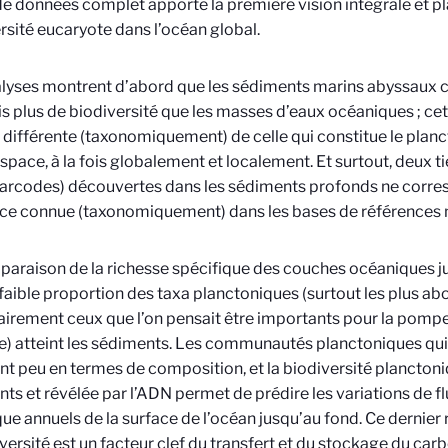
de données complet apporte la première vision intégrale et pl
rsité eucaryote dans l’océan global.
lyses montrent d’abord que les sédiments marins abyssaux 
ois plus de biodiversité que les masses d’eaux océaniques ; ce
s différente (taxonomiquement) de celle qui constitue le planc
espace, à la fois globalement et localement. Et surtout, deux 
arcodes) découvertes dans les sédiments profonds ne corre
ce connue (taxonomiquement) dans les bases de références 
araison de la richesse spécifique des couches océaniques 
faible proportion des taxa planctoniques (surtout les plus ab
irement ceux que l’on pensait être importants pour la pomp
) atteint les sédiments. Les communautés planctoniques qui 
t peu en termes de composition, et la biodiversité planctoni
ts et révélée par l’ADN permet de prédire les variations de f
ue annuels de la surface de l’océan jusqu’au fond. Ce dernier
iversité est un facteur clef du transfert et du stockage du c