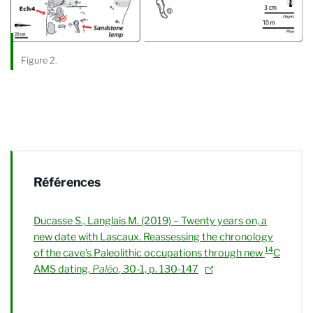
Figure 2.
Références
Ducasse S.,
Langlais M. (2019) – Twenty years on, a
new date with Lascaux. Reassessing the chronology
14
of the cave’s Paleolithic occupations through new
C
AMS dating,
Paléo
, 30-1, p. 130-147