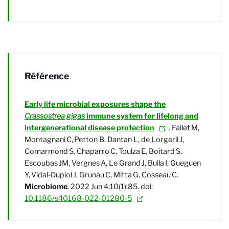
Référence
Early life microbial exposures shape the
Crassostrea gigas
immune system for lifelong and
intergenerational disease protection
. Fallet
M,
Montagnani
C,
Petton B, Dantan L, de Lorgeril
J,
Comarmond
S, Chaparro
C, Toulza
E, Boitard
S,
Escoubas
JM, Vergnes
A, Le Grand
J, Bulla
I, Gueguen
Y,
Vidal-Dupiol
J, Grunau
C, Mitta
G, Cosseau
C.
Microbiome
. 2022 Jun 4;10(1):85. doi:
10.1186/s40168-022-01280-5