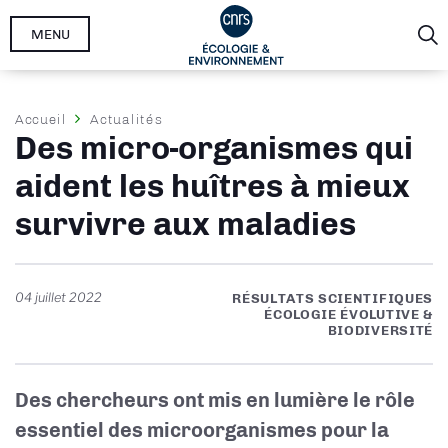
Aller
MENU
au
contenu
principal
Fil
Accueil
Actualités
Des micro-organismes qui
d'Ariane
aident les huîtres à mieux
survivre aux maladies
04 juillet 2022
RÉSULTATS SCIENTIFIQUES
ÉCOLOGIE ÉVOLUTIVE &
BIODIVERSITÉ
Des chercheurs ont mis en lumière le rôle
essentiel des microorganismes pour la