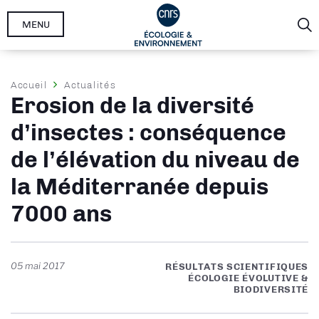
Aller
MENU
au
contenu
principal
Fil
Accueil
Actualités
Erosion de la diversité
d'Ariane
d’insectes : conséquence
de l’élévation du niveau de
la Méditerranée depuis
7000 ans
05 mai 2017
RÉSULTATS SCIENTIFIQUES
ÉCOLOGIE ÉVOLUTIVE &
BIODIVERSITÉ