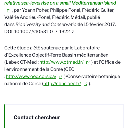
relative sea-level rise on a small Mediterranean island
, par Yoann Poher, Philippe Ponel, Frédéric Guiter,
Valérie Andrieu-Ponel, Frédéric Médail, publié
dans
Biodiversity and Conservation
le 15 février 2017.
DOI: 10.1007/s10531-017-1322-z
Cette étude a été soutenue par le Laboratoire
d'Excellence Objectif-Terre Bassin méditerranéen
(Labex OT-Med :
http://www.otmed.fr/
) et l'Office de
l'environnement de la Corse (OEC
:
http://www.oec.corsica/
)/Conservatoire botanique
national de Corse (
http://cbnc.oec.fr/
).
Contact chercheur