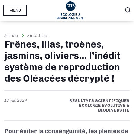
Aller
MENU
au
contenu
principal
Fil
Accueil
Actualités
Frênes, lilas, troènes,
d'Ariane
jasmins, oliviers... l’inédit
système de reproduction
des Oléacées décrypté !
13 mai 2024
RÉSULTATS SCIENTIFIQUES
ÉCOLOGIE ÉVOLUTIVE &
BIODIVERSITÉ
Pour éviter la consanguinité, les plantes de