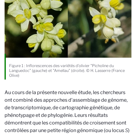
Figure 1 : Inflorescences des variétés d’olivier "Picholine du
Languedoc" (gauche) et "Amellau" (droite). © H. Lasserre (France
Olive)
Au cours de la présente nouvelle étude, les chercheurs
ont combiné des approches d'assemblage de génome,
de transcriptomique, de cartographie génétique, de
phénotypage et de phylogénie. Leurs résultats
démontrent que les compatibilités de croisement sont
contrôlées par une petite région génomique (ou locus
S
)