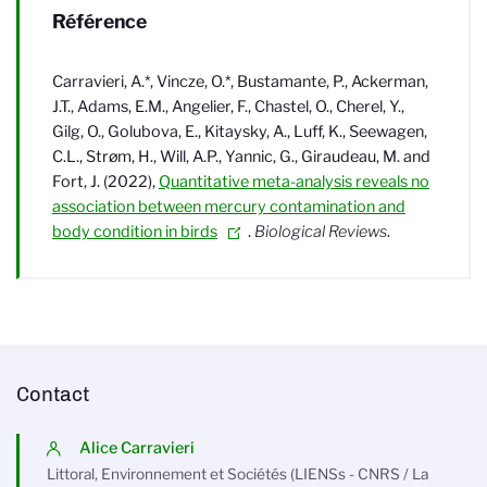
Référence
Carravieri, A.*, Vincze, O.*, Bustamante, P., Ackerman,
J.T., Adams, E.M., Angelier, F., Chastel, O., Cherel, Y.,
Gilg, O., Golubova, E., Kitaysky, A., Luff, K., Seewagen,
C.L., Strøm, H., Will, A.P., Yannic, G., Giraudeau, M. and
Fort, J. (2022),
Quantitative meta-analysis reveals no
association between mercury contamination and
body condition in birds
.
Biological Reviews
.
Contact
Alice Carravieri
Littoral, Environnement et Sociétés (LIENSs - CNRS / La