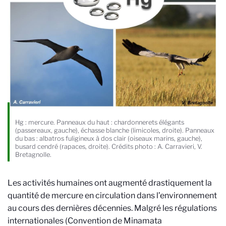
Hg : mercure. Panneaux du haut : chardonnerets élégants
(passereaux, gauche), échasse blanche (limicoles, droite). Panneaux
du bas : albatros fuligineux à dos clair (oiseaux marins, gauche),
busard cendré (rapaces, droite). Crédits photo : A. Carravieri, V.
Bretagnolle.
Les activités humaines ont augmenté drastiquement la
quantité de mercure en circulation dans l’environnement
au cours des dernières décennies. Malgré les régulations
internationales (Convention de Minamata