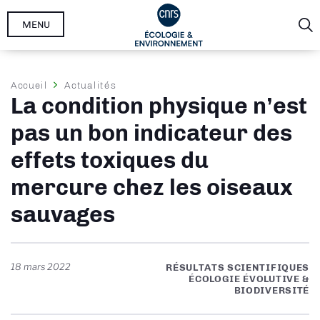
Aller
MENU
au
contenu
principal
Fil
Accueil
Actualités
La condition physique n’est
d'Ariane
pas un bon indicateur des
effets toxiques du
mercure chez les oiseaux
sauvages
18 mars 2022
RÉSULTATS SCIENTIFIQUES
ÉCOLOGIE ÉVOLUTIVE &
BIODIVERSITÉ