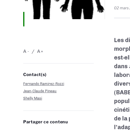
02 mars
Les d
morph
A
A
-
+
est-e
dans
labor
Contact(s)
divers
Fernando Ramirez-Rozzi
Jean-Claude Pineau
(BABE
Shelly Masi
popul
cinét
de la
Partager ce contenu
l’ada