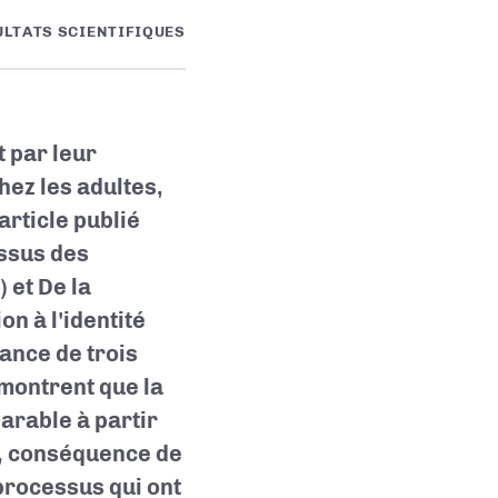
ULTATS SCIENTIFIQUES
 par leur
hez les adultes,
article publié
ssus des
 et De la
on à l'identité
sance de trois
émontrent que la
arable à partir
e, conséquence de
processus qui ont