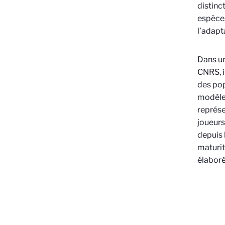
distinc
espèces
l’adapt
Dans un
CNRS, i
des popu
modèle 
représe
joueurs
depuis l
maturit
élaboré