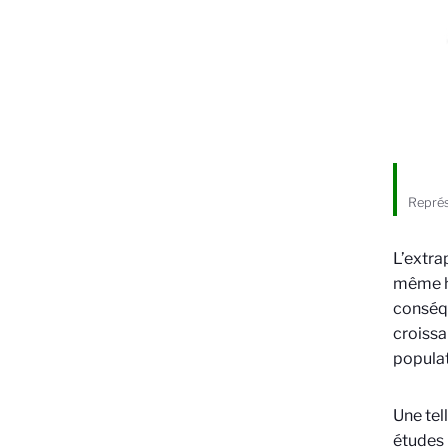
Représ
L’extra
même ha
conséqu
croissa
populat
Une tel
études 