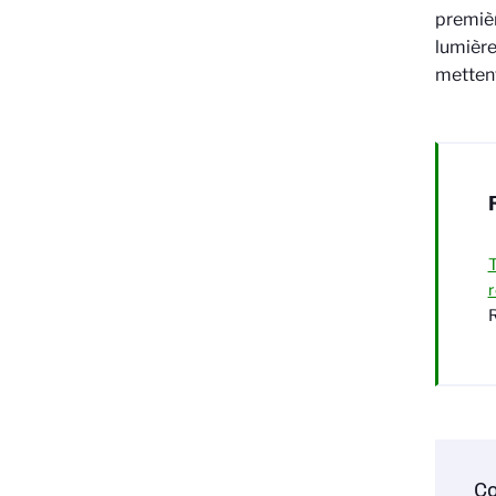
premièr
lumière
mettent
T
r
R
Co