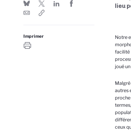
lieu 
Imprimer
Notre 
morphol
facilit
process
joué un
Malgré 
autres 
proche 
termes,
populat
différen
ceux qu