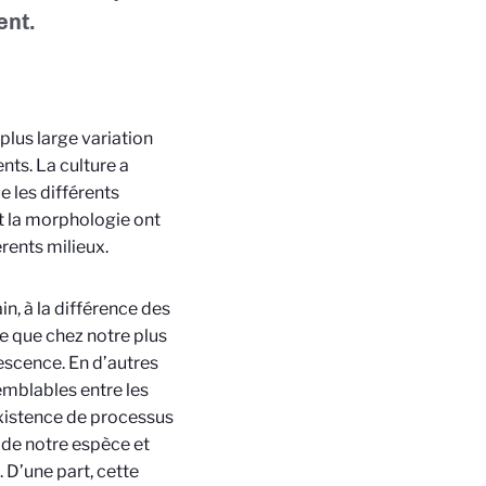
ent.
 plus large variation
ts. La culture a
e les différents
t la morphologie ont
rents milieux.
n, à la différence des
e que chez notre plus
escence.
En d’autres
mblables entre les
existence de processus
n de notre espèce et
 D’une part, cette