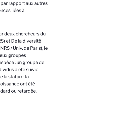
 par rapport aux autres
ences liées à
r deux chercheurs du
 et De la diversité
NRS / Univ. de Paris), le
deux groupes
espèce : un groupe de
ividus a été suivie
 la stature, la
roissance ont été
ndard ou retardée
.