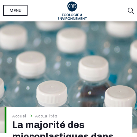
Aller
MENU
au
contenu
principal
Fil
Accueil
Actualités
La majorité des
d'Ariane
microplastiques dans