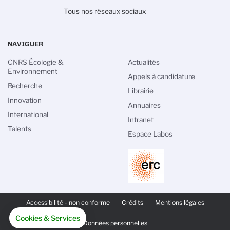
Tous nos réseaux sociaux
NAVIGUER
CNRS Écologie &
Actualités
Environnement
Appels à candidature
Recherche
Librairie
Innovation
Annuaires
International
Intranet
Talents
Espace Labos
PIED
DE
Accessibilité - non conforme
Crédits
Mentions légales
PAGE
SECONDAIRE
Cookies & Services
Données personnelles