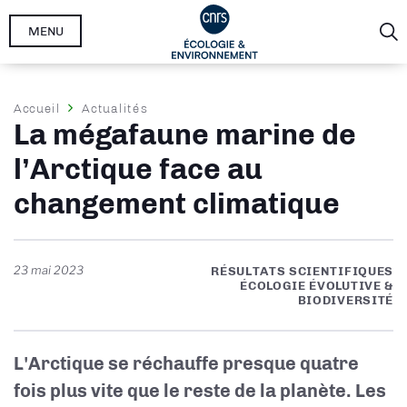
Aller
MENU
au
contenu
principal
Fil
Accueil
Actualités
La mégafaune marine de
d'Ariane
l’Arctique face au
changement climatique
23 mai 2023
RÉSULTATS SCIENTIFIQUES
ÉCOLOGIE ÉVOLUTIVE &
BIODIVERSITÉ
L'Arctique se réchauffe presque quatre
fois plus vite que le reste de la planète. Les