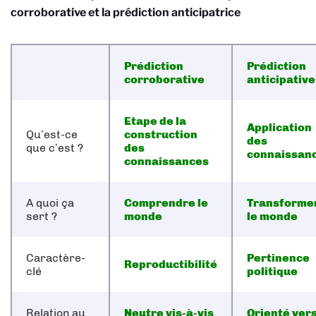
corroborative et la prédiction anticipatrice
Prédiction
Prédiction
corroborative
anticipative
Etape de la
Application
Qu’est-ce
construction
des
que c’est ?
des
connaissan
connaissances
A quoi ça
Comprendre le
Transforme
sert ?
monde
le monde
Caractère-
Pertinence
Reproductibilité
clé
politique
Relation au
Neutre vis-à-vis
Orienté vers