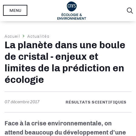
Aller
MENU
au
contenu
principal
Fil
Accueil
Actualités
La planète dans une boule
d'Ariane
de cristal - enjeux et
limites de la prédiction en
écologie
07 décembre 2017
RÉSULTATS SCIENTIFIQUES
Face à la crise environnementale, on
attend beaucoup du développement d’une