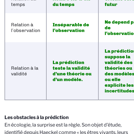
temps
du temps
futur
Ne depend 
Relation à
Inséparable de
de
l’observation
l’observation
l’observati
La prédictio
suppose la
La prédiction
validité des
Relation à la
teste la validité
théories ou
validité
d’une théorie ou
des modèle
d’un modèle.
ou elle
explicite les
incertitudes
Les obstacles à la prédiction
En écologie, la surprise est la règle. Son objet d’étude,
identifié depuis Haeckel comme « les êtres vivants, leurs