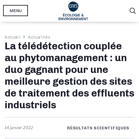
Aller
MENU
au
contenu
principal
Fil
Accueil
Actualités
La télédétection couplée
d'Ariane
au phytomanagement : un
duo gagnant pour une
meilleure gestion des sites
de traitement des effluents
industriels
14 janvier 2022
RÉSULTATS SCIENTIFIQUES