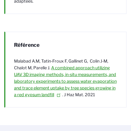
adaptées.
Référence
Malabad A.M, Tatin-Froux F, Gallinet G, Colin J-M,
Chalot M, Parelle J.
A combined approach utilizing
UAV 3D imaging methods, in-situ measurements, and
laboratory experiments to assess water evaporation
and trace element uptake by tree species growing in
a red gypsum landfill
. J Haz Mat. 2021