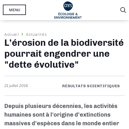
Aller
MENU
au
contenu
principal
Fil
Accueil
Actualités
L’érosion de la biodiversité
d'Ariane
pourrait engendrer une
"dette évolutive"
21 juillet 2016
RÉSULTATS SCIENTIFIQUES
Depuis plusieurs décennies, les activités
humaines sont à l'origine d’extinctions
massives d’espèces dans le monde entier