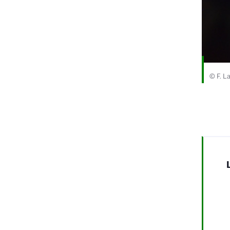
© F. L