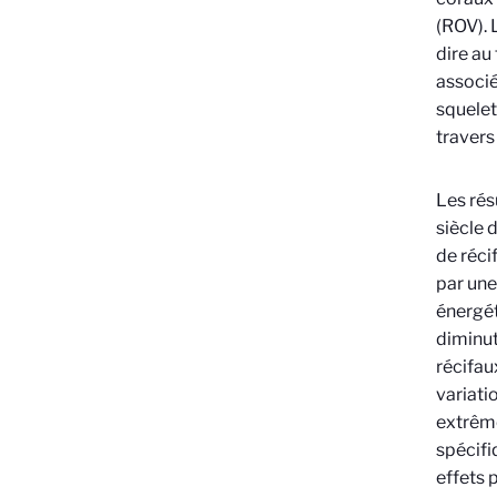
(ROV). 
dire au
associé
squelet
travers
Les rés
siècle 
de réci
par une
énergét
diminut
récifau
variati
extrême
spécifi
effets 