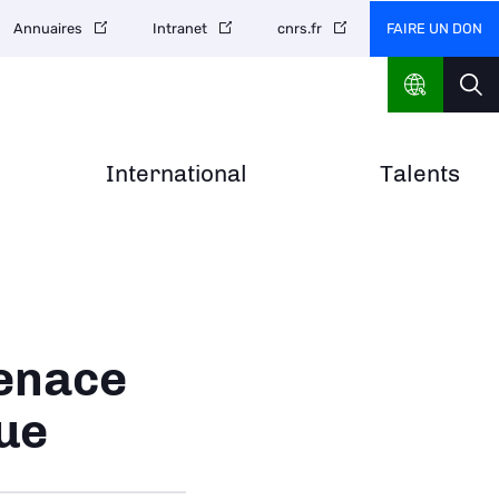
FAIRE UN DON
Annuaires
Intranet
cnrs.fr
International
Talents
enace
ue