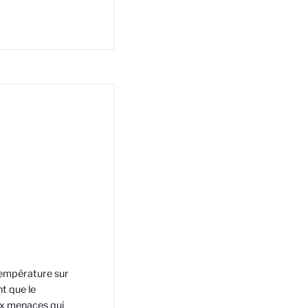
température sur
t que le
ux menaces qui