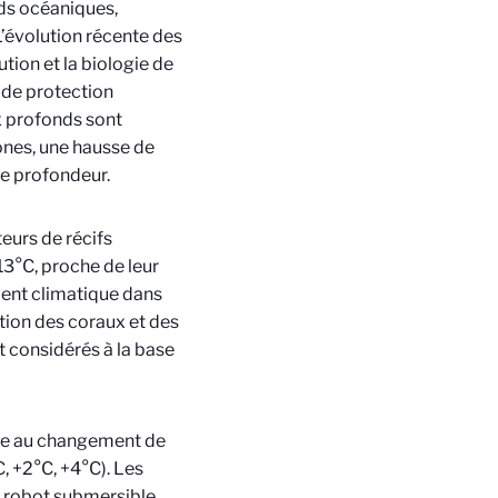
ds océaniques,
L’évolution récente des
ion et la biologie de
 de protection
x profonds sont
ones, une hausse de
de profondeur.
eurs de récifs
13°C, proche de leur
ment climatique dans
tion des coraux et des
 considérés à la base
ace au changement de
, +2°C, +4°C). Les
n robot submersible