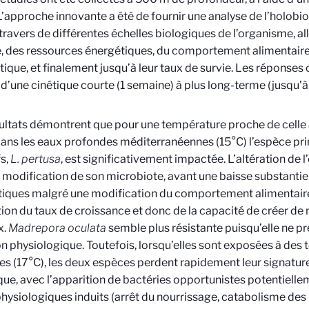
L’approche innovante a été de fournir une analyse de l’holobion
 travers de différentes échelles biologiques de l’organisme, a
, des ressources énergétiques, du comportement alimentaire,
tique, et finalement jusqu’à leur taux de survie. Les réponses
 d’une cinétique courte (1 semaine) à plus long-terme (jusqu’à
ultats démontrent que pour une température proche de celle a
dans les eaux profondes méditerranéennes (15°C) l’espèce pri
fs,
L. pertusa
, est significativement impactée. L’altération de 
 modification de son microbiote, avant une baisse substantie
iques malgré une modification du comportement alimentaire
ion du taux de croissance et donc de la capacité de créer de
x.
Madrepora oculata
semble plus résistante puisqu’elle ne p
on physiologique. Toutefois, lorsqu’elles sont exposées à des
s (17°C), les deux espèces perdent rapidement leur signatu
que, avec l’apparition de bactéries opportunistes potentiell
physiologiques induits (arrêt du nourrissage, catabolisme des