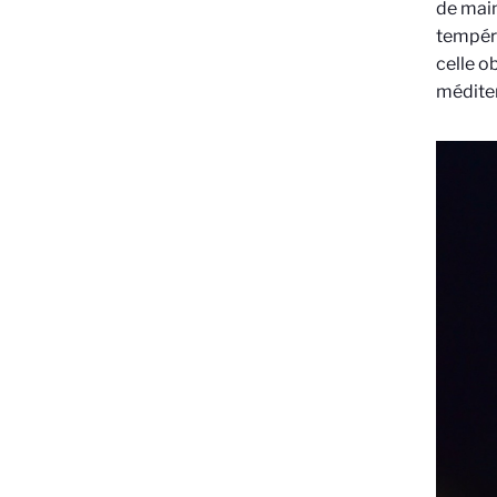
de main
tempéra
celle o
méditer