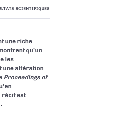
ULTATS SCIENTIFIQUES
nt une riche
 montrent qu’un
e les
 une altération
ue
Proceedings of
qu’en
récif est
.