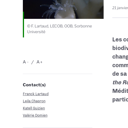
21 janvie
© F. Lartaud, LECOB, OOB, Sorbonne
Université
Les c
biodi
chang
A
A
-
+
commu
de sa
the R
Contact(s)
Médit
Franck Lartaud
parti
Leila Chapron
Katell Guizien
Valérie Domien