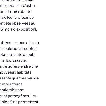
te corallien, c’est-à-
llant du microbiote
 de leur croissance
 ont été observées au
 6 mois d’exposition).
ttendue pour la fin du
ncipale constructrice
l’état de santé débute
lle des réserves
, ce qui engendre une
 nouveaux habitats
résente que très peu de
 températures
re microbienne
ement pathogènes. Les
 lipides) ne permettent