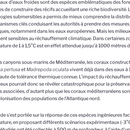
aux d’eaux froides sont des espèces emblématiques des fon
s de construire des récifs accueillant une riche biodiversité. 
ogies submersibles a permis de mieux comprendre la distribut
anismes clés conduisant les autorités à prendre des mesures
ques, notamment dans les eaux européennes. Mais les milieu
nt sensibles au réchauffement climatique. Dans certaines z
ture de 1 à 1,5°C est en effet attendue jusqu’à 1000 mètres 
s canyons sous-marins de Méditerranée, les coraux construct
a pertusa
et
Madrepoda oculata
vivent déjà dans des eaux à 
haute de tolérance thermique connue. L’impact du réchauffe
ieux pourrait donc se révéler catastrophique pour la préserva
 associées, d’autant plus que les coraux méditerranéens sont
olonisation des populations de l’Atlantique nord.
de s’est portée sur la réponse de ces espèces ingénieures f
ture, en proposant différents scénarios expérimentaux (-3°C
étudiés ont été collectés à 500 m de profondeur, à l'aide d'u