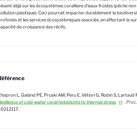
èsent déjà sur les écosystèmes coralliens d’eaux froides (pêche non
ollution plastique). Ceci pourrait impacter durablement la biodiversi
rofonds et les services écosystémiques associés, en affectant la surv
apacité de croissance des récifs.
Référence
hapron L, Galand PE, Pruski AM, Peru E, Vétion G, Robin S, Lartaud 
esilience of cold-water coral holobionts to thermal stress
.
Proc.
20212117.