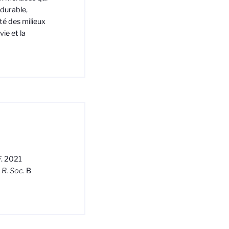
 durable,
té des milieux
ie et la
F. 2021
 R. Soc.
B