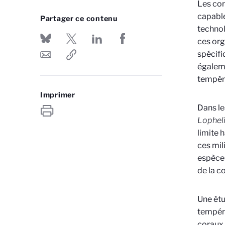
Les cor
capable
Partager ce contenu
technol
ces org
spécifi
égaleme
tempéra
Imprimer
Dans le
Lopheli
limite 
ces mil
espèces
de la c
Une étu
tempéra
coraux 