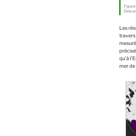
Figure
Desca
Les rés
travers
mesurée
précisé
qu’à l’
mer de 