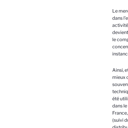
Le merc
dans l’
activit
devient
le comp
concent
instanc
Ainsi, e
mieux c
souvent
techniq
été uti
dans le
France,
(
suivi 
distrib