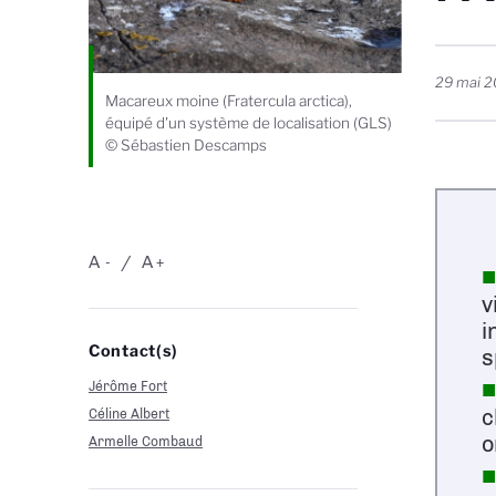
29 mai 
Macareux moine (Fratercula arctica),
équipé d'un système de localisation (GLS)
© Sébastien Descamps
A
A
-
+
v
i
Contact(s)
s
Jérôme Fort
c
Céline Albert
o
Armelle Combaud