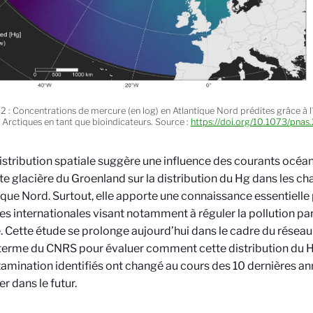
 2 : Concentrations de mercure (en log) en Atlantique Nord prédites grâce à l´
 Arctiques en tant que bioindicateurs. Source :
https://doi.org/10.1073/pna
istribution spatiale suggère une influence des courants océan
tte glacière du Groenland sur la distribution du Hg dans les c
tique Nord. Surtout, elle apporte une connaissance essentielle
es internationales visant notamment à réguler la pollution par
. Cette étude se prolonge aujourd’hui dans le cadre du résea
terme du CNRS pour évaluer comment cette distribution du H
amination identifiés ont changé au cours des 10 dernières an
r dans le futur.