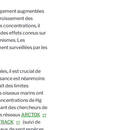
largement augmentées
ccroissement des
s concentrations, il
des effets connus sur
anismes. Les
nt surveillées par les
es, il est crucial de
issance est néanmoins
it des limites
es oiseaux marins ont
concentrations de Hg
ant des chercheurs de
es réseaux
ARCTOX
TRACK
(
suivi de
eaux de sept espèces