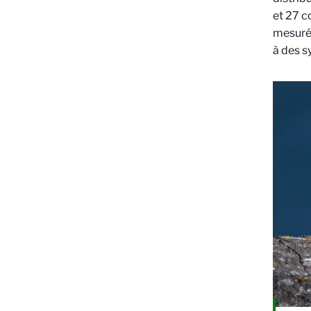
et 27 c
mesurée
à des s