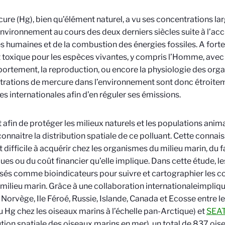
ure (Hg), bien qu’élément naturel, a vu ses concentrations 
environnement au cours des deux derniers siècles suite à l’a
és humaines et de la combustion des énergies fossiles. A forte
 toxique pour les espèces vivantes, y compris l’Homme, avec 
ortement, la reproduction, ou encore la physiologie des org
rations de mercure dans l’environnement sont donc étroiteme
es internationales afin d’en réguler ses émissions.
t afin de protéger les milieux naturels et les populations animal
onnaitre la distribution spatiale de ce polluant. Cette conna
 difficile à acquérir chez les organismes du milieu marin, du fa
ues ou du coût financier qu’elle implique. Dans cette étude, l
lisés comme bioindicateurs pour suivre et cartographier les 
 milieu marin. Grâce à une collaboration internationale
impliqu
 Norvège, Ile Féroé, Russie, Islande, Canada et Ecosse
entre l
du Hg chez les oiseaux marins à l’échelle pan-Arctique) et
SEA
ution spatiale des oiseaux marins en mer),
un total de 837 ois