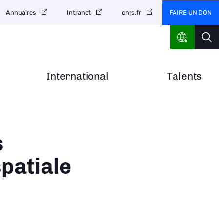
FAIRE UN DON
Annuaires
Intranet
cnrs.fr
International
Talents
s
spatiale