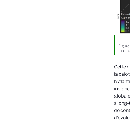
Figure
marins
Cette d
la calo
l’Atlan
instanc
globale
à long-
de cont
d’évolue