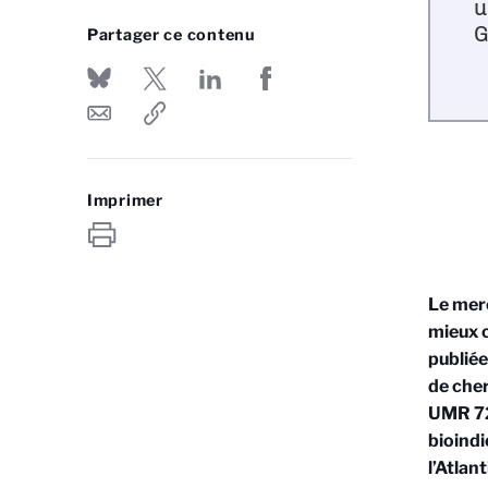
u
G
Partager ce contenu
Imprimer
Le merc
mieux c
publié
de cher
UMR 72
bioindi
l’Atlan