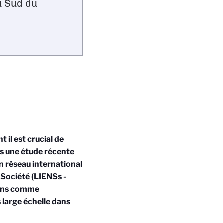
u Sud du
 il est crucial de
ns une étude récente
n réseau international
 Société (LIENSs -
arins comme
 large échelle dans