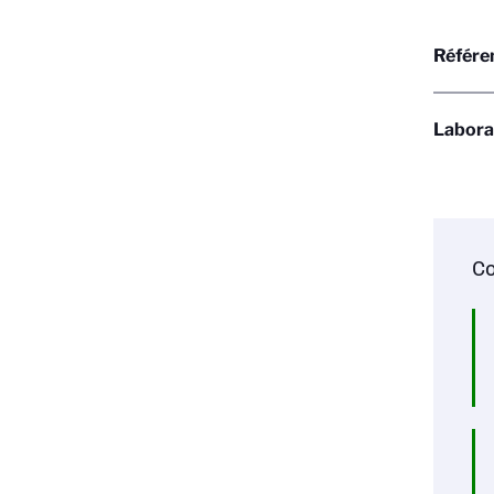
Référen
Labora
Co