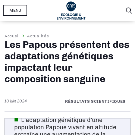
Aller
MENU
au
contenu
principal
Fil
Accueil
Actualités
Les Papous présentent des
d'Ariane
adaptations génétiques
impactant leur
composition sanguine
18 juin 2024
RÉSULTATS SCIENTIFIQUES
L’adaptation génétique d’une
population Papoue vivant en altitude
entraîne une augmentation de la