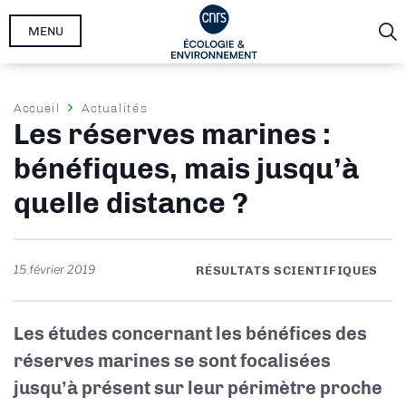
Aller
MENU
au
contenu
principal
Fil
Accueil
Actualités
Les réserves marines :
d'Ariane
bénéfiques, mais jusqu’à
quelle distance ?
15 février 2019
RÉSULTATS SCIENTIFIQUES
Les études concernant les bénéfices des
réserves marines se sont focalisées
jusqu’à présent sur leur périmètre proche