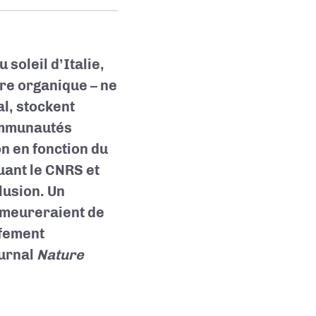
soleil d’Italie,
ère organique – ne
l, stockent
communautés
on en fonction du
uant le CNRS et
lusion. Un
demeureraient de
ffement
ournal
Nature