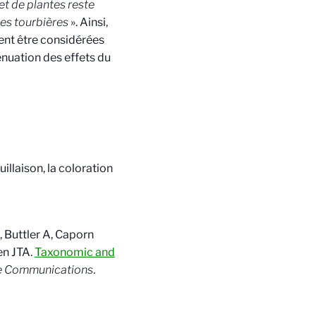
et de plantes reste
des tourbières
». Ainsi,
vent être considérées
nuation des effets du
illaison, la coloration
, Buttler A, Caporn
en JTA.
Taxonomic and
e Communications
.