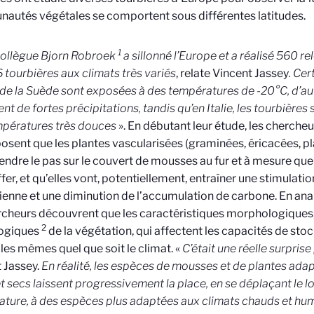
utés végétales se comportent sous différentes latitudes.
1
ollègue Bjorn Robroek
a sillonné l’Europe et a réalisé 560 r
 tourbières aux climats très variés
, relate Vincent Jassey
. Ce
 de la Suède sont exposées à des températures de -20°C, d’aut
ent de fortes précipitations, tandis qu’en Italie, les tourbières
mpératures très douces
». En débutant leur étude, les cherche
posent que les plantes vascularisées (graminées, éricacées, pl
endre le pas sur le couvert de mousses au fur et à mesure que 
fer, et qu’elles vont, potentiellement, entraîner une stimulation
enne et une diminution de l’accumulation de carbone. En ana
rcheurs découvrent que les caractéristiques morphologiques,
2
ogiques
de la végétation, qui affectent les capacités de sto
 les mêmes quel que soit le climat. «
C’était une réelle surpris
 Jassey.
En réalité, les espèces de mousses et de plantes ada
et secs laissent progressivement la place, en se déplaçant le 
ture, à des espèces plus adaptées aux climats chauds et hu