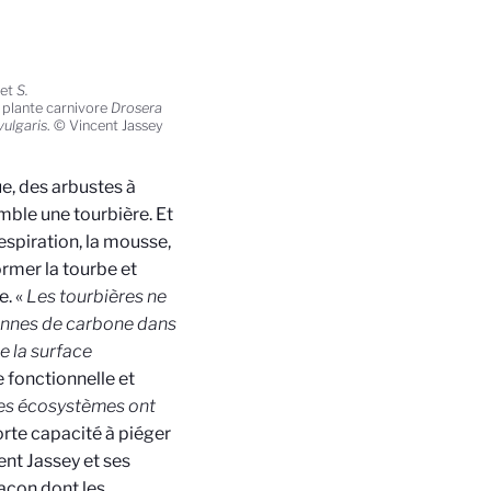
et
S.
a plante carnivore
Drosera
vulgaris
. © Vincent Jassey
e, des arbustes à
mble une tourbière. Et
espiration, la mousse,
ormer la tourbe et
e. «
Les tourbières ne
tonnes de carbone dans
e la surface
 fonctionnelle et
es écosystèmes ont
forte capacité à piéger
nt Jassey et ses
açon dont les