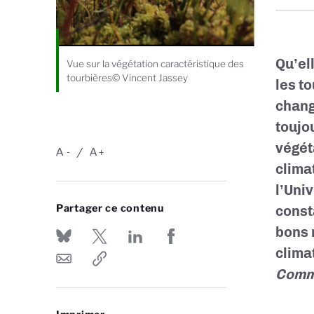
Qu’el
Vue sur la végétation caractéristique des
tourbières© Vincent Jassey
les t
chang
toujo
végét
A
A
-
+
clima
l’Uni
Partager ce contenu
const
bons 
clima
Comm