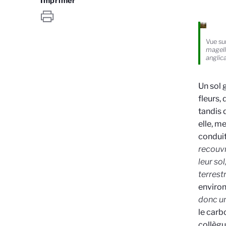
Imprimer
Vue su
magel
anglic
Un sol 
fleurs,
tandis 
elle, m
conduit
recouvr
leur so
terrest
environ
donc un
le carb
collègu