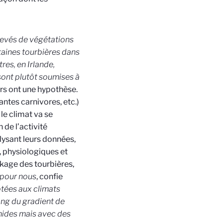
elevés de végétations
rtaines tourbières dans
res, en Irlande,
 sont plutôt soumises à
urs ont une hypothèse.
antes carnivores, etc.)
le climat va se
 de l’activité
lysant leurs données,
 physiologiques et
ckage des tourbières,
e pour nous
, confie
ptées aux climats
long du gradient de
mides mais avec des