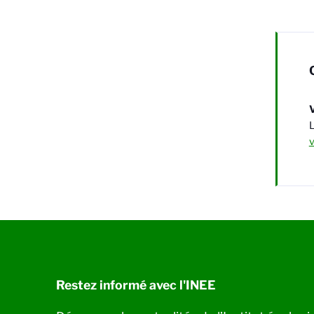
L
v
Restez informé avec l'INEE