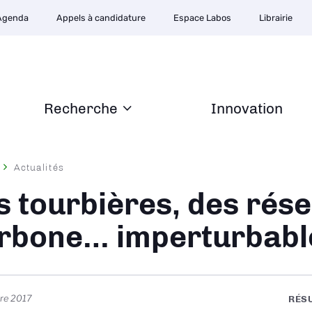
Agenda
Appels à candidature
Espace Labos
Librairie
Recherche
Innovation
Actualités
ane
s tourbières, des rése
rbone… imperturbabl
re 2017
RÉS