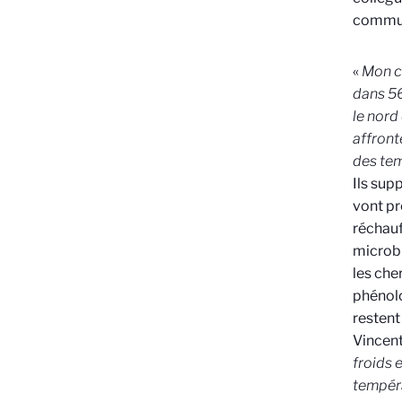
communa
«
Mon c
dans 56
le nord
affront
des te
Ils sup
vont pr
réchauf
microbi
les che
phénol
restent
Vincent
froids 
tempéra