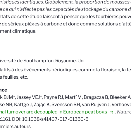
ristiques identiques. Globalement, la proportion de mousses 
re ce qui n’affecte pas les capacités de stockage du carbone 
ultats de cette étude laissent à penser que les tourbières peu
e sérieux pièges à carbone et donc comme solutions d’atté
ment climatique.
iversité de Southampton, Royaume-Uni
latifs à des évènements périodiques comme la floraison, la feu
 feuilles, etc.
nce
 BJM*, Jassey VEJ*, Payne RJ, Martí M, Bragazza B, Bleeker A
se NB, Kattge J, Zając K, Svensson BH, van Ruijven J, Verhoev
nal turnover are decoupled in European peat bogs
.
Natur
8:1161. DOI: 10.1038/s41467-017-01350-5
emiers auteurs