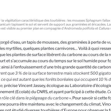
r la végétation caractéristique des tourbières : les mousses
Sphagnum fallax
lanicum
tapissent le sol et servent de support aux graminées et éricacées. L
a
est visible au premier plan en compagnie d'
Andromeda polifolia
et
Calluna 
gorgé d’eau, un tapis de mousses, des graminées à perte de vu
 des myrtilles, quelques plantes carnivores… Voilà à quoi resse
que les plantes de surface libèrent du carbone au cours de la r
eurt et s’accumule au cours du temps sur le sol humide pour f
 ainsi à l’enfouissement d’une très grande quantité de carbon
ent que 3 % de la surface terrestre mais stockent 500 giga
l, ce qui est autant que les forêts boréales qui occupent 10 % d
re,
précise Vincent Jassey, écologue au Laboratoire d’écologie
nement (Ecolab) du CNRS, et ayant participé à cette étude.
C
 rôle clé dans le piégeage du carbone
». Pour savoir si cette 
one pourra être maintenu avec le changement du climat, Vince
es ont étudié diverses tourbières d’Europe pour observer la f