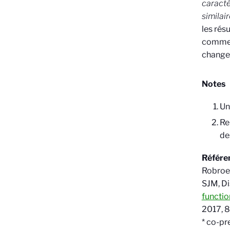
caracté
similai
les rés
comme d
change
Notes
Un
Re
des
Référe
Robroek
SJM, Di
functio
2017, 
* co-pr