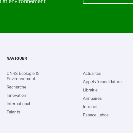
ie et environnement
NAVIGUER
CNRS Écologie &
Actualités
Environnement
Appels à candidature
Recherche
Librairie
Innovation
Annuaires
International
Intranet
Talents
Espace Labos
vos Options