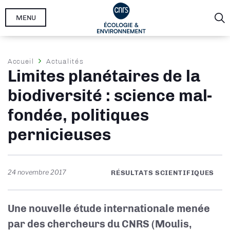
Aller
MENU
au
contenu
principal
Fil
Accueil
Actualités
Limites planétaires de la
d'Ariane
biodiversité : science mal-
fondée, politiques
pernicieuses
24 novembre 2017
RÉSULTATS SCIENTIFIQUES
Une nouvelle étude internationale menée
par des chercheurs du CNRS (Moulis,