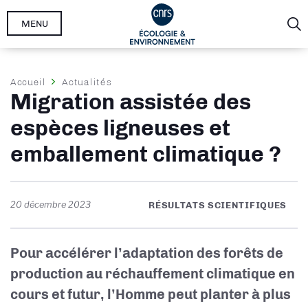
Aller
MENU
au
contenu
principal
Fil
Accueil
Actualités
Migration assistée des
d'Ariane
espèces ligneuses et
emballement climatique ?
20 décembre 2023
RÉSULTATS SCIENTIFIQUES
Pour accélérer l’adaptation des forêts de
production au réchauffement climatique en
cours et futur, l’Homme peut planter à plus