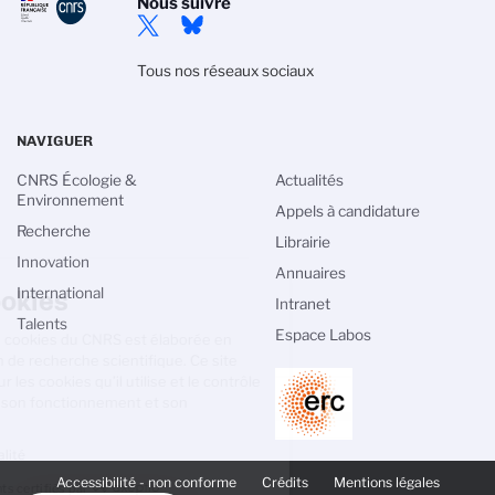
Nous suivre
Tous nos réseaux sociaux
NAVIGUER
CNRS Écologie &
Actualités
Environnement
Appels à candidature
Recherche
Librairie
Innovation
Gestion des cookies
Annuaires
International
Intranet
La politique de gestion des cookies du
Talents
Espace Labos
CNRS est élaborée en adéquation avec sa
mission de recherche scientifique. Ce
site vous donne l’information sur les cookies qu’il utilise et le
contrôle de ceux non nécessaires à son fonctionnement et son
amélioration.
Lire la politique de confidentialité
PIED
DE
Accessibilité - non conforme
Crédits
Mentions légales
Consentements certifiés par
PAGE