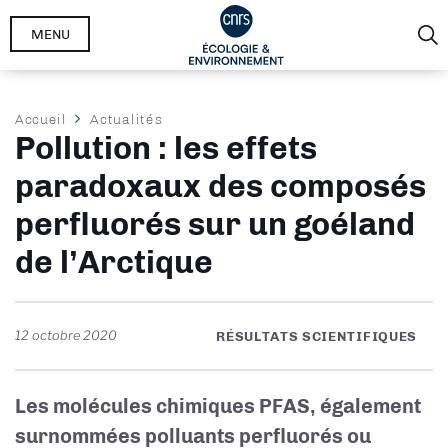
Aller
MENU
au
contenu
principal
Fil
Accueil
Actualités
Pollution : les effets
d'Ariane
paradoxaux des composés
perfluorés sur un goéland
de l’Arctique
12 octobre 2020
RÉSULTATS SCIENTIFIQUES
Les molécules chimiques PFAS, également
surnommées polluants perfluorés ou