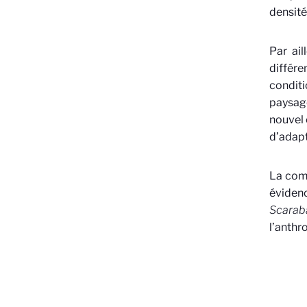
densité
Par ai
différe
conditi
paysage
nouvel 
d’adapt
La comp
évidenc
Scarab
l’anthr