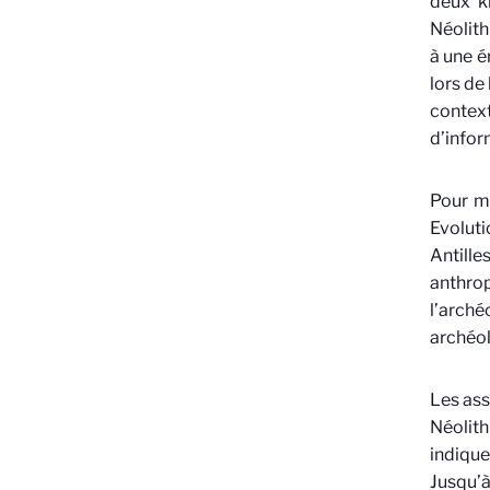
deux k
Néolith
à une é
lors de
contex
d’infor
Pour mi
Evolut
Antille
anthrop
l’arché
archéo
Les ass
Néolith
indique
Jusqu’à