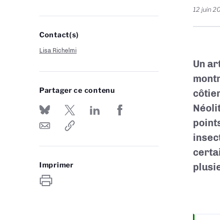
12 juin 2
Contact(s)
Lisa Richelmi
Un ar
montr
Partager ce contenu
côtie
Néoli
point
insec
certa
Imprimer
plusi