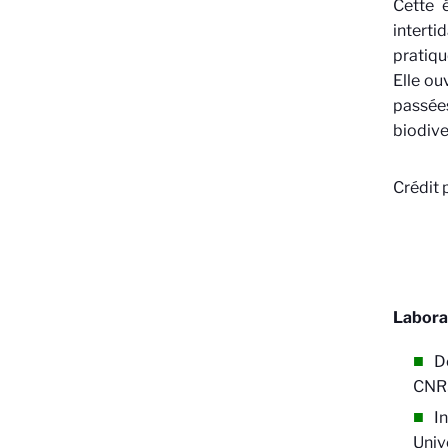
Cette 
interti
pratiqu
Elle ou
passée
biodive
Crédit 
Labora
De
CNRS
I
Univ