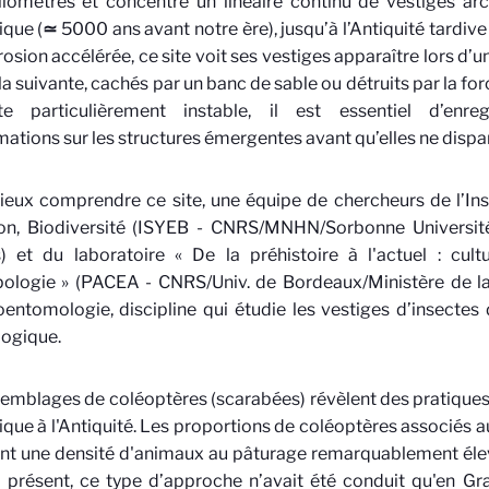
ilomètres et concentre un linéaire continu de vestiges ar
ique (
≃
5000 ans avant notre ère), jusqu’à l’Antiquité tardive 
rosion accélérée, ce site voit ses vestiges apparaître lors d’
 la suivante, cachés par un banc de sable ou détruits par la f
te particulièrement instable, il est essentiel d’en
mations sur les structures émergentes avant qu’elles ne dispa
eux comprendre ce site, une équipe de chercheurs de l’Ins
ion, Biodiversité (ISYEB - CNRS/MNHN/Sorbonne Universit
s) et du laboratoire « De la préhistoire à l'actuel : cul
ologie » (PACEA - CNRS/Univ. de Bordeaux/Ministère de la
oentomologie, discipline qui étudie les vestiges d’insectes
logique.
emblages de coléoptères (scarabées) révèlent des pratiques 
ique à l'Antiquité. Les proportions de coléoptères associés 
nt une densité d'animaux au pâturage remarquablement élev
 présent, ce type d’approche n’avait été conduit qu'en G