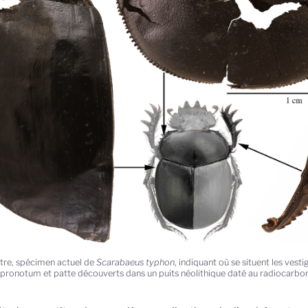
tre, spécimen actuel de
Scarabaeus typhon
, indiquant où se situent les vesti
, pronotum et patte découverts dans un puits néolithique daté au radiocarb