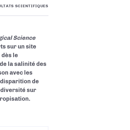
ULTATS SCIENTIFIQUES
gical Science
s sur un site
 dès le
e la salinité des
son avec les
 disparition de
diversité sur
hropisation.