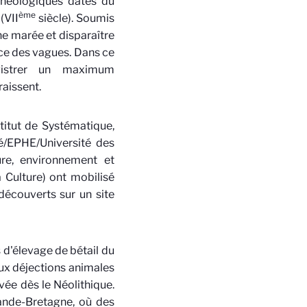
chéologiques datés du
ème
(VII
siècle). Soumis
une marée et disparaître
orce des vagues. Dans ce
registrer un maximum
raissent.
titut de Systématique,
é/EPHE/Université des
ture, environnement et
 Culture) ont mobilisé
 découverts sur un site
d'élevage de bétail du
aux déjections animales
ée dès le Néolithique.
rande-Bretagne, où des