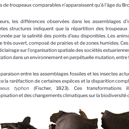
s de troupeaux comparables n'apparaissent qu'à l'âge du Br
lleurs, les différences observées dans les assemblages d’
ntes structures indiquent que la répartition des troupeaux 
onnée par la salinité des points d’eau disponibles. Les ani
 très ouvert, composé de prairies et de zones humides. Ce
éclairage sur l’organisation spatiale des sociétés estuariennes
ation dans un environnement en perpétuelle mutation, entre t
araison entre les assemblages fossiles et les insectes actu
e la raréfaction de certaines espèces et la disparition com
aeus typhon
(Fischer, 1823). Ces transformations il
opisation et des changements climatiques sur la biodiversité d