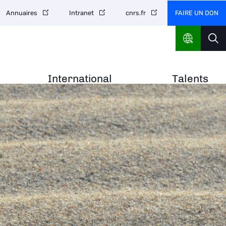
FAIRE UN DON
Annuaires
Intranet
cnrs.fr
International
Talents