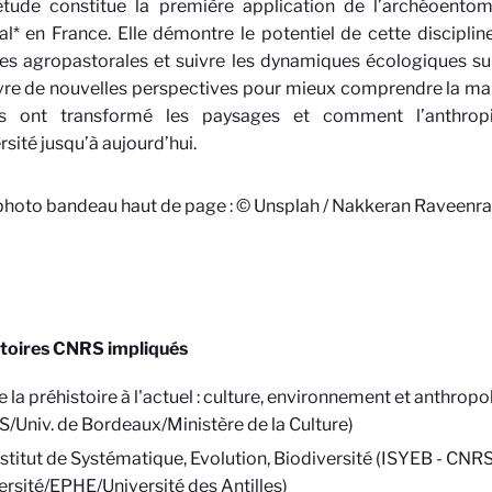
étude constitue la première application de l’archéoento
dal* en France. Elle démontre le potentiel de cette disciplin
es agropastorales et suivre les dynamiques écologiques sur 
vre de nouvelles perspectives pour mieux comprendre la man
s ont transformé les paysages et comment l’anthropi
rsité jusqu’à aujourd’hui.
photo bandeau haut de page : © Unsplah / Nakkeran Raveenr
toires CNRS impliqués
 la préhistoire à l'actuel : culture, environnement et anthrop
/Univ. de Bordeaux/Ministère de la Culture)
nstitut de Systématique, Evolution, Biodiversité (ISYEB - 
ersité/EPHE/Université des Antilles)