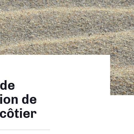
 de
ion de
 côtier