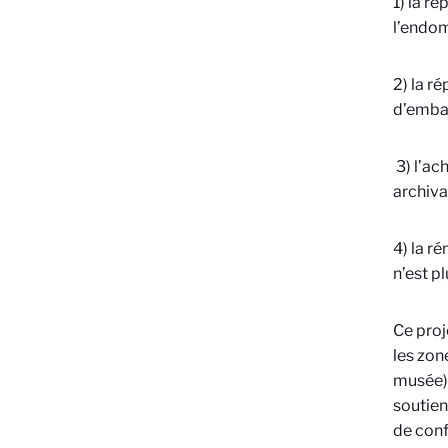
1) la r
l’endom
2) la r
d’embal
3) l’ac
archiva
4) la r
n’est p
Ce proj
les zon
musée).
soutien
de confl