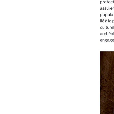
protect
assurer
populat
lié à l
culture
archéol
engagea