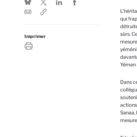
L’hérit
qui fra
détruit
sûrs. C
Imprimer
mesures
yéménit
davanta
Yémen a
Dans ce
collègu
souteni
actions
Sanaa, 
mesures