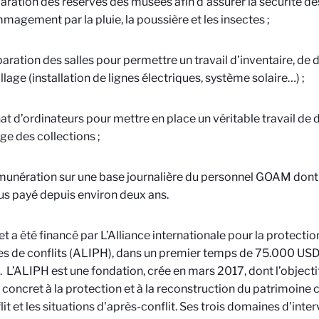
éparation des réserves des musées afin d’assurer la sécurité des
magement par la pluie, la poussière et les insectes ;
éparation des salles pour permettre un travail d’inventaire, d
lage (installation de lignes électriques, système solaire…) ;
hat d’ordinateurs pour mettre en place un véritable travail d
ge des collections ;
émunération sur une base journalière du personnel GOAM dont
lus payé depuis environ deux ans.
et a été financé par L’Alliance internationale pour la protecti
es de conflits (ALIPH), dans un premier temps de 75.000 US
 L’ALIPH est une fondation, crée en mars 2017, dont l’objecti
 concret à la protection et à la reconstruction du patrimoine c
it et les situations d'après-conflit.
Ses trois domaines d'interv