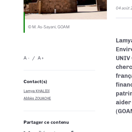
04 août
© M. As-Sayani, GOAM
Lamya
Envir
UNIV 
A
A
-
+
cherc
franç
Contact(s)
finan
Lamya KHALIDI
patri
Abbès ZOUACHE
aider
(GOAM
Partager ce contenu