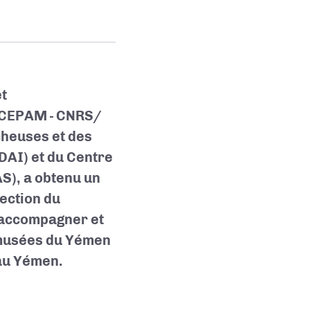
t
 (CEPAM - CNRS/
cheuses et des
DAI) et du Centre
S), a obtenu un
tection du
r accompagner et
s musées du Yémen
 au Yémen.