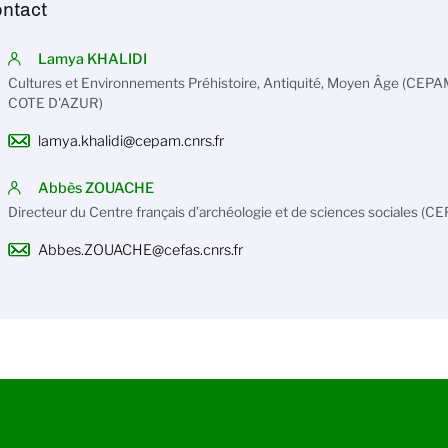
ntact
Lamya KHALIDI
Cultures et Environnements Préhistoire, Antiquité, Moyen Âge (CEP
COTE D'AZUR)
lamya.khalidi@cepam.cnrs.fr
Abbès ZOUACHE
Directeur du Centre français d’archéologie et de sciences sociales (C
Abbes.ZOUACHE@cefas.cnrs.fr