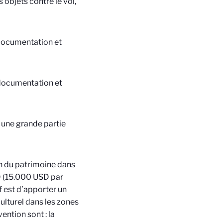
 objets contre le vol,
e documentation et
e documentation et
 une grande partie
on du patrimoine dans
D (15.000 USD par
f est d’apporter un
ulturel dans les zones
ention sont : la