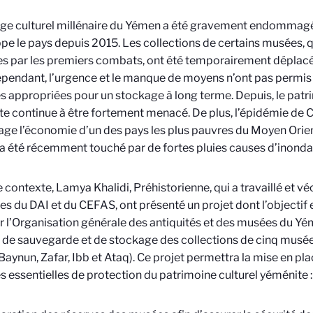
age culturel millénaire du Yémen a été gravement endommagé p
ppe le pays depuis 2015. Les collections de certains musées, q
es par les premiers combats, ont été temporairement déplacé
ependant, l’urgence et le manque de moyens n’ont pas permis
 appropriées pour un stockage à long terme. Depuis, le patri
e continue à être fortement menacé. De plus, l’épidémie de C
ge l’économie d’un des pays les plus pauvres du Moyen Orient.
 été récemment touché par de fortes pluies causes d’inonda
 contexte, Lamya Khalidi, Préhistorienne, qui a travaillé et v
es du DAI et du CEFAS, ont présenté un projet dont l’objectif e
r l’Organisation générale des antiquités et des musées du 
 de sauvegarde et de stockage des collections de cinq musé
Baynun, Zafar, Ibb et Ataq). Ce projet permettra la mise en pla
 essentielles de protection du patrimoine culturel yéménite :