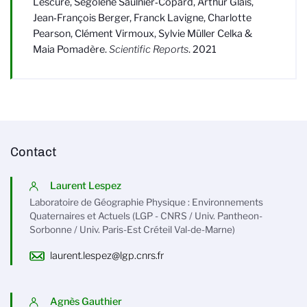
Lescure, Ségolène Saulnier
‑
Copard, Arthur Glais,
Jean
‑
François Berger, Franck Lavigne, Charlotte
Pearson, Clément Virmoux, Sylvie Müller Celka &
Maia Pomadère.
Scientific Reports
. 2021
Contact
Laurent Lespez
Laboratoire de Géographie Physique : Environnements
Quaternaires et Actuels (LGP - CNRS / Univ. Pantheon-
Sorbonne / Univ. Paris-Est Créteil Val-de-Marne)
laurent.lespez@lgp.cnrs.fr
Agnès Gauthier