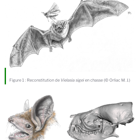
Figure 1 : Reconstitution de
Vielasia sigei
en chasse (© Orliac M. J.)