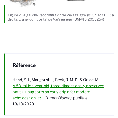
Figure 2 : À gauche, reconstitution de
Vielasia sigei
(© Orliac M. J.) ; à
droite, crâne (composite) de
Vielasia sigei
(UM-VIE-205 ; 254)
Référence
Hand, S. J., Maugoust, J., Beck, R. M. D., & Orliac, M. J.
A 50-million-year-old, three-dimensionally preserved
bat skull supports an early origin for modern
echolocation
.
Current Biology
, publié le
18/10/2023.