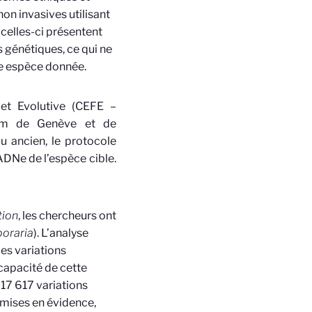
n invasives utilisant
celles-ci présentent
 génétiques, ce qui ne
ne espèce donnée.
 et Evolutive (CEFE –
m de Genève et de
u ancien, le protocole
ADNe de l’espèce cible.
tion
, les chercheurs ont
oraria
). L’analyse
es variations
 capacité de cette
 17 617 variations
 mises en évidence,