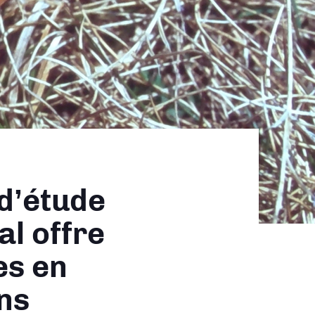
d’étude
l offre
es en
ns