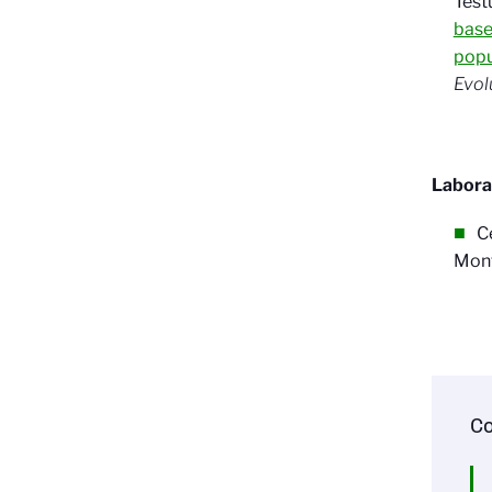
Testu
base
popu
Evol
Labora
C
Mont
Co