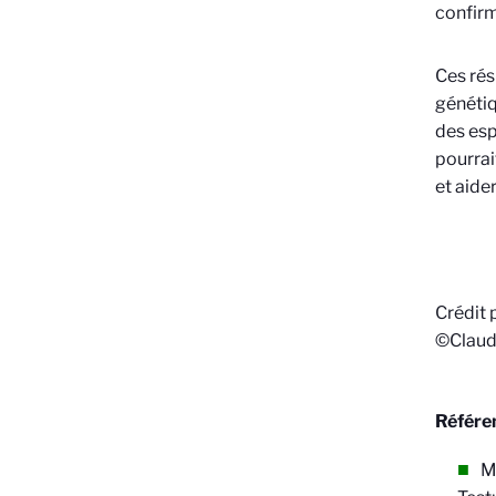
confirm
Ces rés
génétiq
des esp
pourrai
et aide
Crédit 
©Claud
Référen
Ma