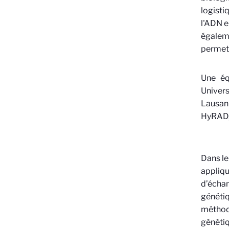
logisti
l'ADN e
égaleme
permet 
Une éq
Univer
Lausann
HyRAD, 
Dans le
appliqu
d’échan
génétiq
méthode
génétiq