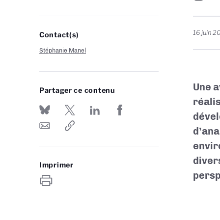
16 juin 2
Contact(s)
Stéphanie Manel
Une a
Partager ce contenu
réali
dével
d’ana
envir
diver
Imprimer
persp