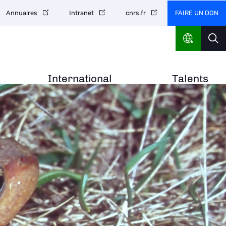
FAIRE UN DON
Annuaires
Intranet
cnrs.fr
International
Talents