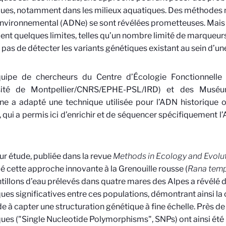
ques, notamment dans les milieux aquatiques. Des méthodes no
nvironnemental (ADNe) se sont révélées prometteuses. Mais 
nt quelques limites, telles qu’un nombre limité de marqueurs
pas de détecter les variants génétiques existant au sein d’u
uipe de chercheurs du
Centre d’Écologie Fonctionnelle
sité de Montpellier/CNRS/EPHE-PSL/IRD)
et des Muséu
e a adapté une technique utilisée pour l’ADN historique o
qui a permis ici d’enrichir et de séquencer spécifiquement l’
ur étude, publiée dans la revue
Methods in Ecology and Evolu
é cette approche innovante à la Grenouille rousse (
Rana temp
tillons d’eau prélevés dans quatre mares des Alpes a révélé d
ues significatives entre ces populations, démontrant ainsi la
 à capter une structuration génétique à fine échelle. Près de
ues ("Single Nucleotide Polymorphisms", SNPs) ont ainsi été