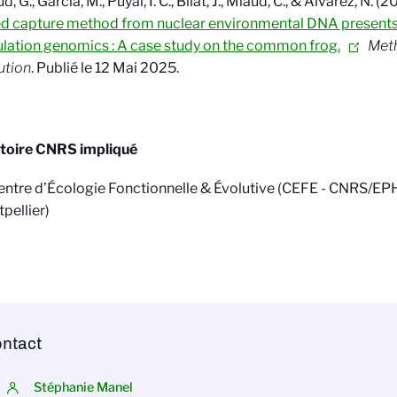
d, G., Garcia, M., Puyal, I. C., Bilat, J., Miaud, C., & Alvarez, N. (
d capture method from nuclear environmental DNA presents 
lation genomics : A case study on the common frog.
Meth
ution
. Publié le 12 Mai 2025.
toire CNRS impliqué
entre d’Écologie Fonctionnelle & Évolutive (CEFE - CNRS/EP
pellier)
ntact
Stéphanie Manel