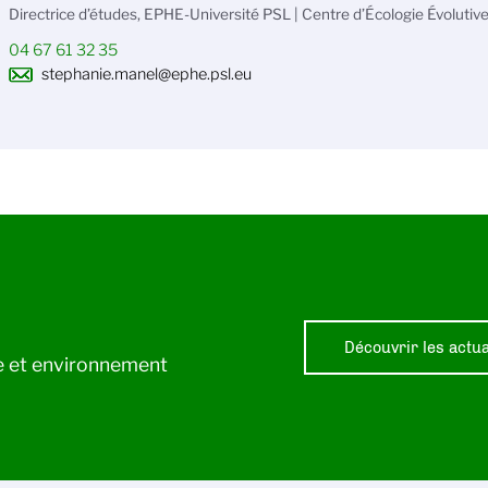
Directrice d’études, EPHE-Université PSL | Centre d’Écologie Évolutive
04 67 61 32 35
stephanie.manel@ephe.psl.eu
Découvrir les actua
ie et environnement