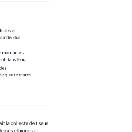
iciles et
s individus
de marqueurs
nt dans l'eau.
 des
s de quatre mares
it la collecte de tissus
lèmes éthiques et