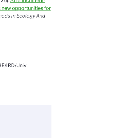
2025).
An enrichment‐
new opportunities for
ods In Ecology And
HE/IRD/Univ