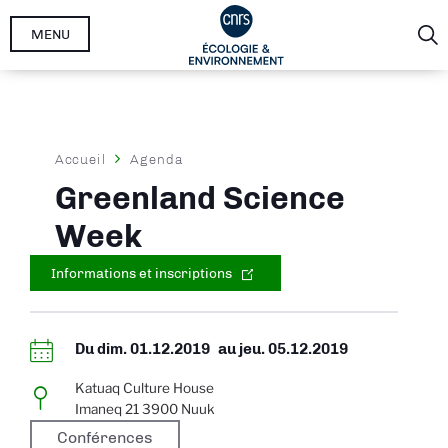
Aller
MENU
au
contenu
principal
Fil
Accueil
Agenda
d'Ariane
Greenland Science
Week
Informations et inscriptions
Du
dim. 01.12.2019
au
jeu. 05.12.2019
Katuaq Culture House
Imaneq 21 3900 Nuuk
Conférences