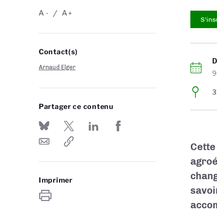
A
A
-
+
S'ins
Contact(s)
Arnaud Elger
9
3
Partager ce contenu
Cette
agroé
chang
Imprimer
savoi
accom