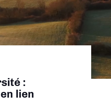
sité :
en lien