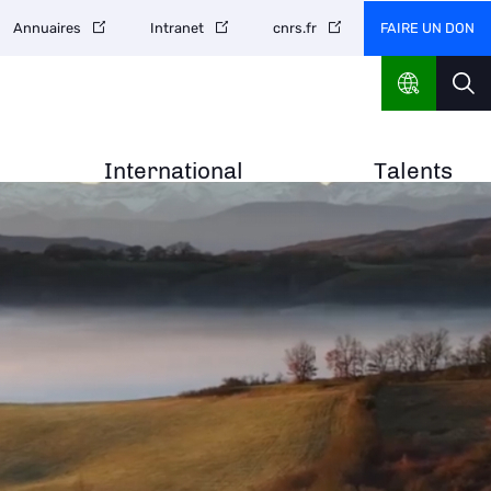
FAIRE UN DON
Annuaires
Intranet
cnrs.fr
International
Talents