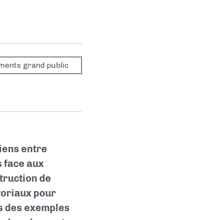
ments grand public
liens entre
s face aux
truction de
toriaux pour
rs des exemples