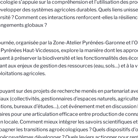
cologie s’appuie sur la compréhension et l’utilisation des p
velopper des systèmes agricoles durables. Quels liens uniss
rsité ? Comment ces interactions renforcent-elles la résilience
angements globaux ?
ournée, organisée par la Zone-Atelier Pyrénées-Garonne et 
 Pyrénées Haut-Vicdessos, explore la manière dont les appr
uent à préserver la biodiversité et les fonctionnalités des éc
nt aux enjeux de gestion des ressources (eau, sols…) et à la 
loitations agricoles.
puyant sur des projets de recherche menés en partenariat ave
iaux (collectivités, gestionnaires d’espaces naturels, agriculteu
tions, bureaux d’études…), cet événement met en discussion 
ires pour une articulation efficace entre production de conn
on locale. Comment mieux intégrer les savoirs scientifiques e
gner les transitions agroécologiques ? Quels dispositifs d’o
oécosystèmes développer ? Quels leviers actionner pour renfo