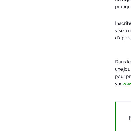
pratiqu
Inscrit
vise à 
d’appro
Dans le
une jou
pour pr
sur
www