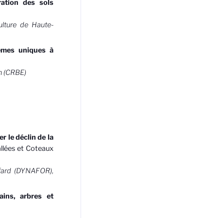
ration des sols
ulture de Haute-
tèmes uniques à
n (CRBE)
r le déclin de la
allées et Coteaux
ffard (DYNAFOR),
ains, arbres et