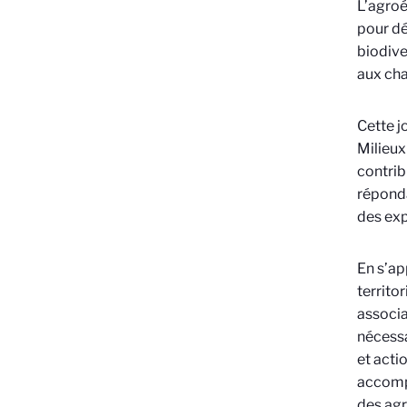
L’agroé
pour dé
biodive
aux ch
Cette j
Milieux
contrib
réponda
des exp
En s’ap
territor
associa
nécessa
et acti
accompa
des agr