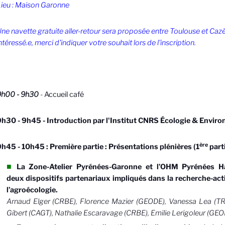
ieu : Maison Garonne
ne navette gratuite aller-retour sera proposée entre Toulouse et Cazè
ntéressé.e, merci d'indiquer votre souhait lors de l'inscription.
9h00 - 9h30
-
Accueil café
h30 - 9h45 - Introduction par l'Institut CNRS Écologie & Envir
ère
h45 - 10h45 : Première partie : Présentations plénières (1
part
La Zone-Atelier Pyrénées-Garonne et l’OHM Pyrénées H
deux dispositifs partenariaux impliqués dans la recherche-act
l’agroécologie.
Arnaud Elger (CRBE), Florence Mazier (GEODE), Vanessa Lea (
Gibert (CAGT), Nathalie Escaravage (CRBE), Emilie Lerigoleur (GEO