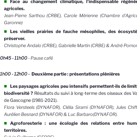
Face au changement climatique, l'indispensable régéné
agricoles.
Jean-Pierre Sarthou (CRBE), Carole Mérienne (Chambre d’Agric
Garonne)
Les vieilles prairies de fauche mésophiles, des écosys
préserver.
Christophe Andalo (CRBE), Gabrielle Martin (CRBE) & André Porno
10h45 - 11h00
-
Pause café
1h00 - 12h00 -
Deuxième partie : présentations plénières
Les paysages agricoles peu intensifs permettent-ils de limite
biodiversité ?
Résultats du suivi à long-terme des oiseaux des V
de Gascogne (1981-2021).
Flora Versteels (DYNAFOR), Clélia Sirami (DYNAFOR), Jules Chi
Aurélien Besnard (DYNAFOR) & Luc Barbaro(DYNAFOR).
Agroforesterie : une écologie des relations entre hum
territoires.