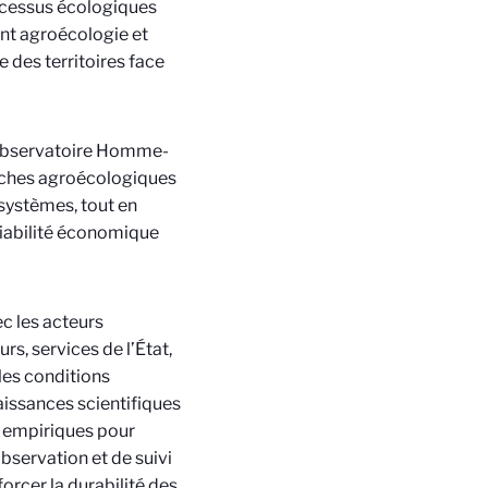
rocessus écologiques
ent agroécologie et
 des territoires face
l’Observatoire Homme-
oches agroécologiques
osystèmes, tout en
viabilité économique
c les acteurs
rs, services de l’État,
les conditions
aissances scientifiques
t empiriques pour
bservation et de suivi
rcer la durabilité des