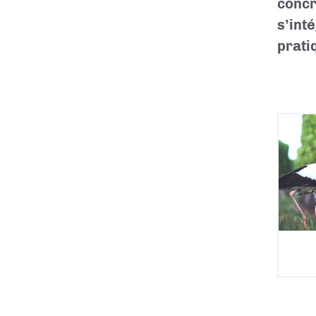
concr
s’int
prati