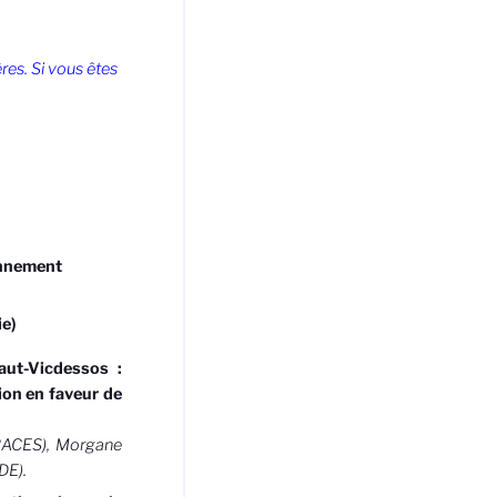
res. Si vous êtes
onnement
ie)
aut-Vicdessos :
ion en faveur de
TRACES), Morgane
DE).