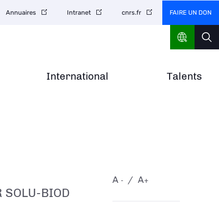
FAIRE UN DON
Annuaires
Intranet
cnrs.fr
International
Talents
A
A
-
+
R SOLU-BIOD