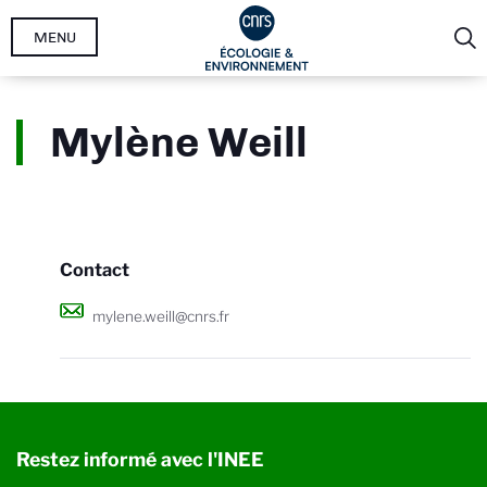
Aller
MENU
au
contenu
principal
Mylène Weill
Contact
mylene.weill@cnrs.fr
Restez informé avec l'INEE