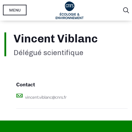
Aller
MENU
au
contenu
principal
Vincent Viblanc
Délégué scientifique
Contact
vincent.viblanc@cnrs.fr