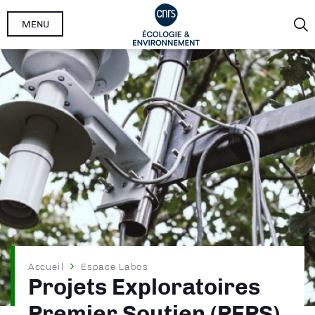
Aller
MENU
au
contenu
principal
Fil
Accueil
Espace Labos
Projets Exploratoires
d'Ariane
Premier Soutien (PEPS)