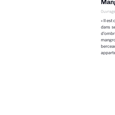
Man
Ouvrage 
« Il est
dans se
d’ombr
mangrov
berceau
apparte