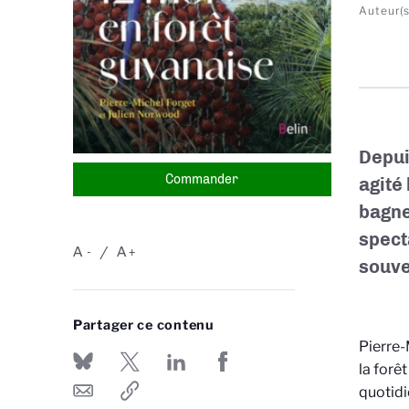
Auteur(s
Depui
Commander
agité
bagne
spect
A
A
-
+
souve
Partager ce contenu
Pierre-
la forêt
quotidi