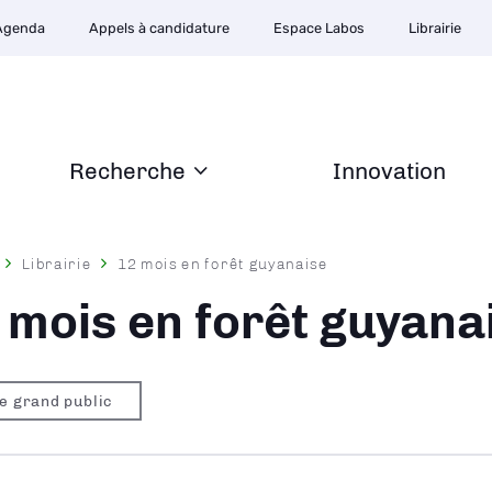
Agenda
Appels à candidature
Espace Labos
Librairie
Recherche
Innovation
Librairie
12 mois en forêt guyanaise
ane
 mois en forêt guyana
re grand public