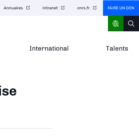
FAIRE UN DON
Annuaires
Intranet
cnrs.fr
International
Talents
ise