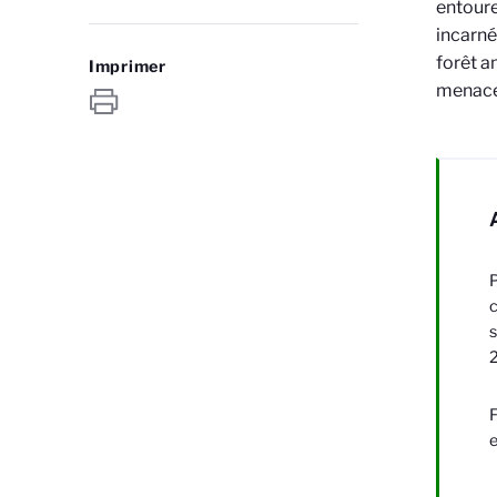
entoure
incarné
forêt a
Imprimer
menaces
P
c
s
F
e