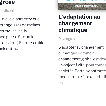
grove
collectif
L'adaptation au
 difficile d’admettre que,
changement
s angoisses de racines,
climatique
es moussues, la
e puisse être un tel
Ouvrage collectif
 de vie (…) Elle ne semble
S’adapter au changement
nir ni à la…
climatique comme au
changement global est de
un objectif vital pour toutes
sociétés. Parfois confront
façon brutale à l’exacerbat
en…