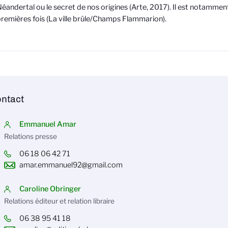
éandertal ou le secret de nos origines (Arte, 2017). Il est notammen
remières fois (La ville brûle/Champs Flammarion).
ntact
Emmanuel Amar
Relations presse
06 18 06 42 71
amar.emmanuel92@gmail.com
Caroline Obringer
Relations éditeur et relation libraire
06 38 95 41 18