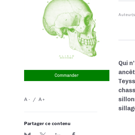
Auteur(s
Qui n
ancêt
Commander
Teyss
chass
sillo
A
A
-
+
silla
Partager ce contenu