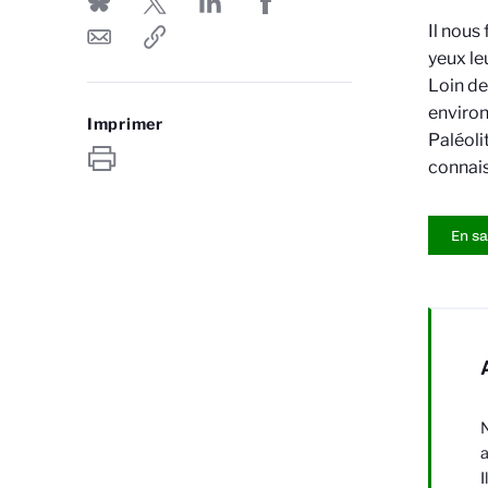
Il nous
yeux le
Loin de
environ
Imprimer
Paléoli
connais
En sa
N
a
I