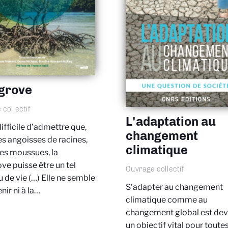
grove
collectif
L'adaptation au
 difficile d’admettre que,
changement
s angoisses de racines,
climatique
es moussues, la
e puisse être un tel
Ouvrage collectif
 de vie (…) Elle ne semble
S’adapter au changement
nir ni à la…
climatique comme au
changement global est de
un objectif vital pour toutes