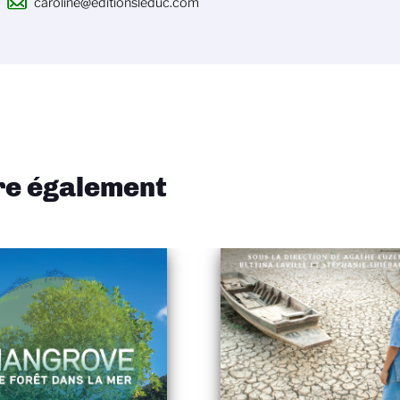
caroline@editionsleduc.com
ire également