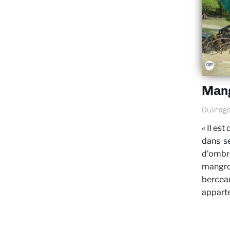
Man
Ouvrage 
« Il est
dans se
d’ombr
mangrov
berceau
apparte