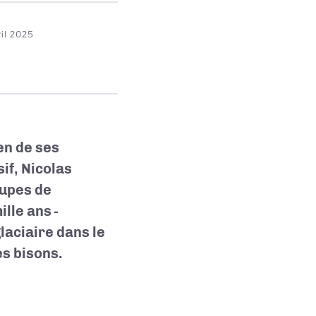
ril 2025
en de ses
if, Nicolas
oupes de
lle ans -
laciaire dans le
es bisons.