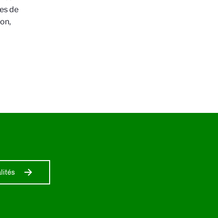
ées de
ion,
lités