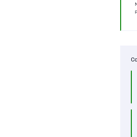
N
p
Co