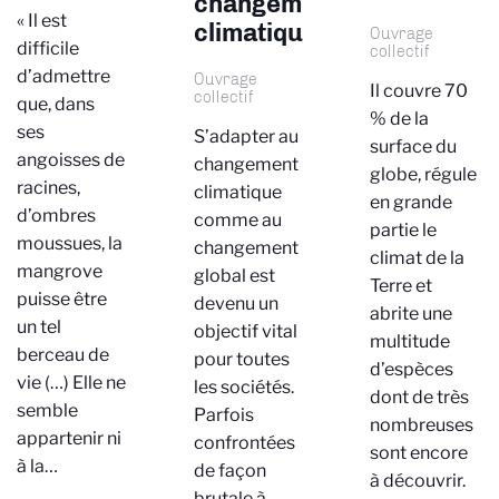
changement
« Il est
climatique
Ouvrage
difficile
collectif
d’admettre
Ouvrage
Il couvre 70
collectif
que, dans
% de la
ses
S’adapter au
surface du
angoisses de
changement
globe, régule
racines,
climatique
en grande
d’ombres
comme au
partie le
moussues, la
changement
climat de la
mangrove
global est
Terre et
puisse être
devenu un
abrite une
un tel
objectif vital
multitude
berceau de
pour toutes
d’espèces
vie (…) Elle ne
les sociétés.
dont de très
semble
Parfois
nombreuses
appartenir ni
confrontées
sont encore
à la…
de façon
à découvrir.
brutale à