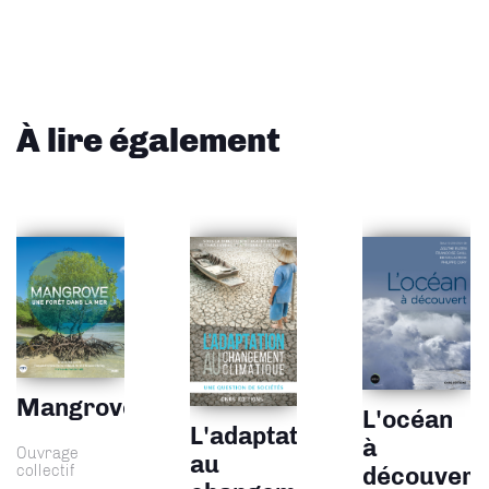
À lire également
Mangrove
L'océan
L'adaptation
à
Ouvrage
au
collectif
découvert