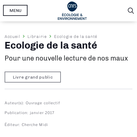
Aller
MENU
au
contenu
principal
Fil
Accueil
Librairie
Ecologie de la santé
Ecologie de la santé
d'Ariane
Pour une nouvelle lecture de nos maux
Livre grand public
Auteur(s)
Ouvrage collectif
Publication
janvier 2017
Éditeur
Cherche Midi