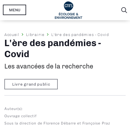
Aller
MENU
au
contenu
principal
Fil
Accueil
Librairie
L'ère des pandémies - Covid
L'ère des pandémies -
d'Ariane
Covid
Les avancées de la recherche
Livre grand public
Auteur(s)
Ouvrage collectif
Sous la direction de Florence Débarre et Françoise Praz