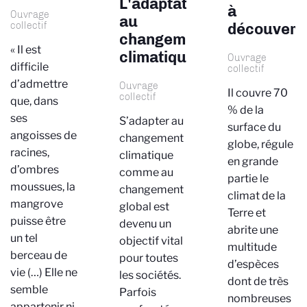
L'adaptation
à
Ouvrage
au
collectif
découvert
changement
« Il est
climatique
Ouvrage
difficile
collectif
d’admettre
Ouvrage
Il couvre 70
collectif
que, dans
% de la
ses
S’adapter au
surface du
angoisses de
changement
globe, régule
racines,
climatique
en grande
d’ombres
comme au
partie le
moussues, la
changement
climat de la
mangrove
global est
Terre et
puisse être
devenu un
abrite une
un tel
objectif vital
multitude
berceau de
pour toutes
d’espèces
vie (…) Elle ne
les sociétés.
dont de très
semble
Parfois
nombreuses
appartenir ni