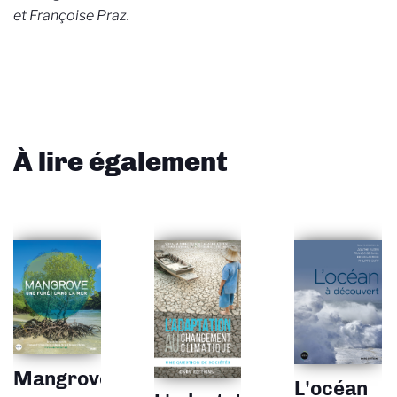
et Françoise Praz.
À lire également
Mangrove
L'océan