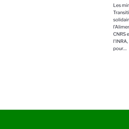
Les min
Transit
solidair
l’Alime
CNRS e
l'INRA,
pour…