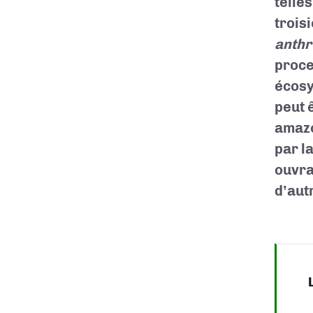
telle
trois
anthr
proce
écosy
peut 
amazo
par l
ouvra
d’aut