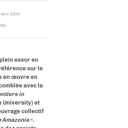
tobre 2020
dge
 plein essor en
référence sur le
es en œuvre en
 comblée avec la
ntiers in
 University) et
ouvrage collectif
om Amazonia
».