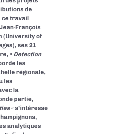
n des projets
ributions de
ce travail
 Jean-François
 (University of
ages), ses 21
re, «
Detection
borde les
chelle régionale,
u les
avec la
onde partie,
ties
» s’intéresse
 champignons,
es analytiques