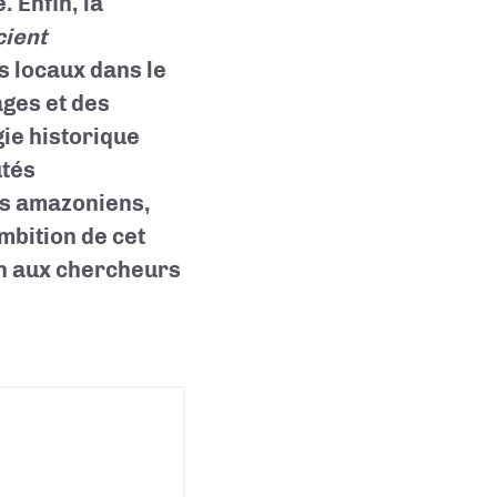
 Enfin, la
cient
rs locaux dans le
ges et des
ie historique
utés
es amazoniens,
ambition de cet
on aux chercheurs