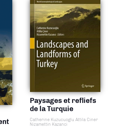
Paysages et refliefs
de la Turquie
Catherine Kuzucuoglu Attila Ciner
ent
Nizamettin Kazanci