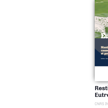
Rest
Eutr
CNRS I