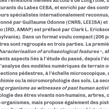
 des réflexions menées au cours de LongTIme, u
turants du Labex CEBA, et enrichi par des cont
eurs spécialistes internationalement reconnus, 
onné par Guillaume Odonne (CNRS, LEEISA) et
o (IRD, AMAP) est préfacé par Clark L. Erickson
ylvania). Dans un format voulu compact (206 p
tres sont regroupés en trois parties. La premiè
haracterisation of archaeological features
», a
rents aspects liés à l’étude du passé, depuis l'é
l’analyse des modèles numériques de terrain o
ections pédestres, à l'échelle microscopique, 
himie ou la micromorphologie des sols. La sec
ng organisms as witnesses of past human activi
cologie des êtres vivants non-humains, arbres,
-organismes, mais propose également des pist