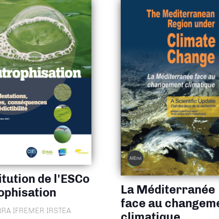
itution de l'ESCo
La Méditerranée
ophisation
face au changem
NRA IFREMER IRSTEA
climatique