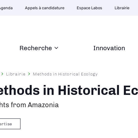
Agenda
Appels à candidature
Espace Labos
Librairie
Recherche
Innovation
Librairie
Methods in Historical Ecology
ane
thods in Historical E
ghts from Amazonia
ertise