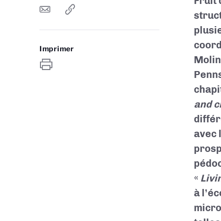
Fruit
struc
plusi
coord
Imprimer
Molin
Penns
chapi
and c
diffé
avec 
prosp
pédoc
«
Livi
à l’é
micro