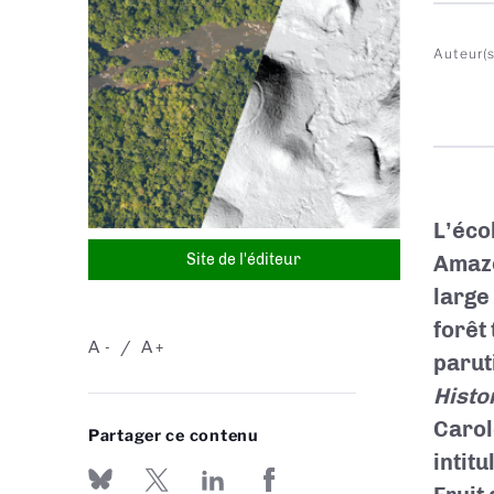
Auteur(s
L’éco
Site de l'éditeur
Amazo
large
forêt
A
A
-
+
parut
Histo
Carol
Partager ce contenu
intitu