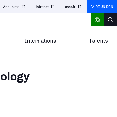
FAIRE UN DON
Annuaires
Intranet
cnrs.fr
International
Talents
cology