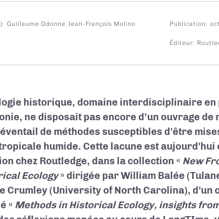
)
Guillaume Odonne
Jean-François Molino
Publication
oc
Éditeur
Routle
logie historique, domaine interdisciplinaire en
nie, ne disposait pas encore d’un ouvrage de 
 éventail de méthodes susceptibles d'être mis
 tropicale humide. Cette lacune est aujourd'hui
ion chez Routledge, dans la collection «
New Fro
rical Ecology
» dirigée par William Balée (Tulane
e Crumley (University of North Carolina), d'un 
lé «
Methods in Historical Ecology, insights fr